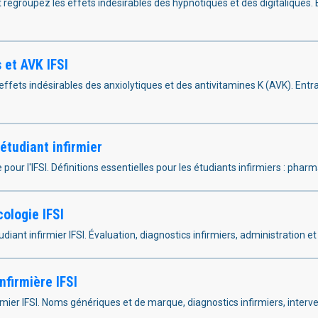
et regroupez les effets indésirables des hypnotiques et des digitaliques
s et AVK IFSI
effets indésirables des anxiolytiques et des antivitamines K (AVK). Entr
étudiant infirmier
 pour l'IFSI. Définitions essentielles pour les étudiants infirmiers : p
ologie IFSI
udiant infirmier IFSI. Évaluation, diagnostics infirmiers, administration e
nfirmière IFSI
irmier IFSI. Noms génériques et de marque, diagnostics infirmiers, interve