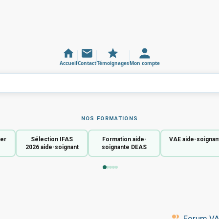
Accueil
Contact
Témoignages
Mon compte
NOS FORMATIONS
ier
Sélection IFAS
Formation aide-
VAE aide-soignan
2026 aide-soignant
soignante DEAS
Forum VAE