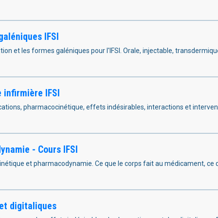
galéniques IFSI
ation et les formes galéniques pour l'IFSI. Orale, injectable, transdermi
 infirmière IFSI
ications, pharmacocinétique, effets indésirables, interactions et interven
namie - Cours IFSI
étique et pharmacodynamie. Ce que le corps fait au médicament, ce qu
et digitaliques