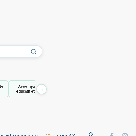
te
Accompagnant
→
éducatif et social
 aide soignante
Forum AS