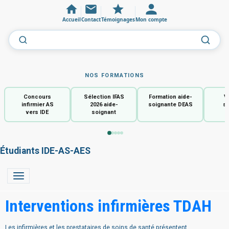
Accueil
Contact
Témoignages
Mon compte
NOS FORMATIONS
Concours
Sélection IFAS
Formation aide-
V
infirmier AS
2026 aide-
soignante DEAS
so
vers IDE
soignant
Étudiants IDE-AS-AES
Interventions infirmières TDAH
Les infirmières et les prestataires de soins de santé présentent