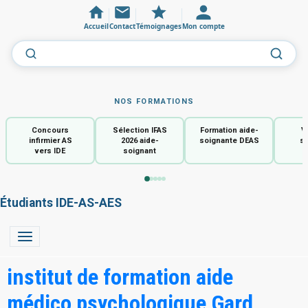
Accueil
Contact
Témoignages
Mon compte
NOS FORMATIONS
Concours
Sélection IFAS
Formation aide-
V
infirmier AS
2026 aide-
soignante DEAS
so
vers IDE
soignant
Étudiants IDE-AS-AES
institut de formation aide
médico psychologique Gard