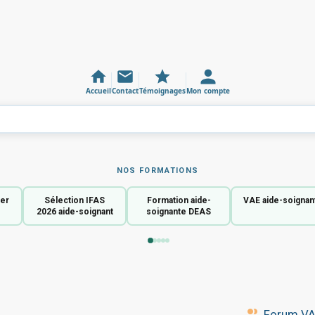
Accueil
Contact
Témoignages
Mon compte
NOS FORMATIONS
ier
Sélection IFAS
Formation aide-
VAE aide-soignan
2026 aide-soignant
soignante DEAS
Forum VAE