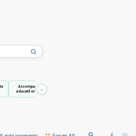
te
Accompagnant
→
éducatif et social
 aide soignante
Forum AS