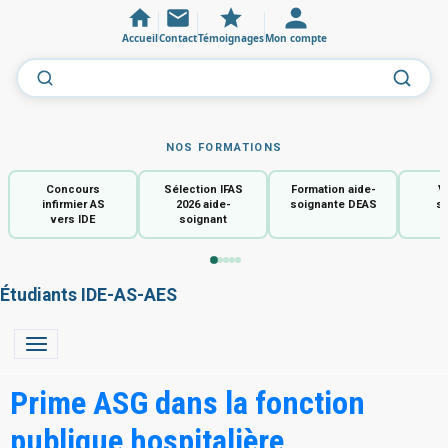
Accueil
Contact
Témoignages
Mon compte
NOS FORMATIONS
Concours
Sélection IFAS
Formation aide-
V
infirmier AS
2026 aide-
soignante DEAS
so
vers IDE
soignant
Étudiants IDE-AS-AES
Prime ASG dans la fonction
publique hospitalière