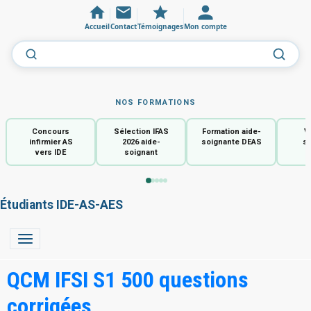
Accueil
Contact
Témoignages
Mon compte
NOS FORMATIONS
Concours
Sélection IFAS
Formation aide-
V
infirmier AS
2026 aide-
soignante DEAS
so
vers IDE
soignant
Étudiants IDE-AS-AES
QCM IFSI S1 500 questions
corrigées