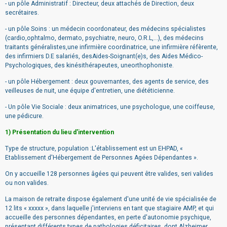
- un pôle Administratif : Directeur, deux attachés de Direction, deux
secrétaires.
- un pôle Soins : un médecin coordonateur, des médecins spécialistes
(cardio,ophtalmo, dermato, psychiatre, neuro, O.R.L,...), des médecins
traitants généralistes,une infirmière coordinatrice, une infirmière réfèrente,
des infirmiers D.E salariés, desAides-Soignant(e)s, des Aides Médico-
Psychologiques, des kinésithérapeutes, uneorthophoniste.
- un pôle Hébergement : deux gouvernantes, des agents de service, des
veilleuses de nuit, une équipe d'entretien, une diététicienne.
- Un pôle Vie Sociale : deux animatrices, une psychologue, une coiffeuse,
une pédicure.
1) Présentation du lieu d'intervention
Type de structure, population :L'établissement est un EHPAD, «
Etablissement d'Hébergement de Personnes Agées Dépendantes ».
On y accueille 128 personnes âgées qui peuvent être valides, seri valides
ou non valides.
La maison de retraite dispose également d'une unité de vie spécialisée de
12 lits « xxxxx », dans laquelle j'interviens en tant que stagiaire AMP, et qui
accueille des personnes dépendantes, en perte d'autonomie psychique,
présentant différents types de pathologies déficitaires, dont Alzheimer.