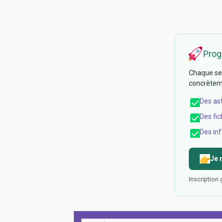
Prog
Chaque sem
concrèteme
Des as
Des fic
Des inf
Je 
Inscription 