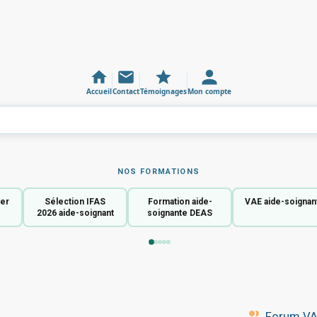
Accueil
Contact
Témoignages
Mon compte
NOS FORMATIONS
ier
Sélection IFAS
Formation aide-
VAE aide-soignan
2026 aide-soignant
soignante DEAS
Forum VAE