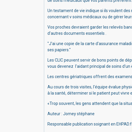
de soins médicaux que vos parents préférent 
Un testament de vie indique si ils voulent de
concernant v soins médicaux ou de gérer leur
Vos proches devraient garder les relevés banca
d'autres documents essentiels .
"J'ai une copie de la carte d'assurance malad
ses papiers."
Les CLIC peuvent servir de bons points de dépa
vous devenez l'aidant principal de soins d'un 
Les centres gériatriques offrent des examens c
Au cours de trois visites, l'équipe évalue phy
à la santé, déterminer si le patient peut vivre 
«Trop souvent, les gens attendent que la situ
Auteur : Jomey stéphane
Responsable publication soignant en EHPAD.f