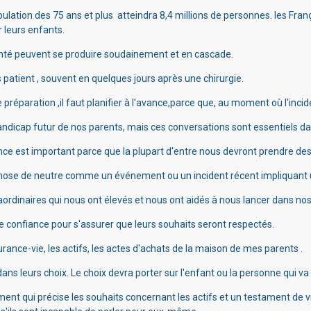
opulation des 75 ans et plus atteindra 8,4 millions de personnes. les Fran
 leurs enfants.
anté peuvent se produire soudainement et en cascade.
patient , souvent en quelques jours après une chirurgie.
 préparation ,il faut
planifier à l'avance,parce que, au moment où l'inciden
ndicap futur de nos parents, mais ces conversations sont essentiels da
nce est
important parce que la plupart d'entre nous devront prendre des 
e chose de neutre comme un événement ou un incident récent impliquant
aordinaires qui nous ont élevés et nous ont aidés à nous lancer dans nos
 confiance pour s'assurer que leurs souhaits seront respectés.
surance-vie, les actifs, les actes d'achats de la maison de mes parents .
ans leurs choix. Le choix devra porter sur
l'enfant ou la personne qui va
t qui précise les souhaits concernant les actifs et un testament de vie 