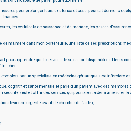
s'ils sont incapable de parler pour eux-même.
s mesures pour prolonger leurs existence et aussi pourrait donner à quel
s finances.
ires, les certificats de naissance et de mariage, les polices d'assurance
ie de ma mère dans mon portefeuille, une liste de ses prescriptions mé
rt pour apprendre quels services de soins sont disponibles et leurs coû
être cher.
omplets par un spécialiste en médecine gériatrique, une infirmière et un
sique, cognitif et santé mentale et parle d'un patient avec des membres de
en sécurité seul et offrir des services qui pourraient aider à améliorer la q
ation devienne urgente avant de chercher de l'aide»,
r