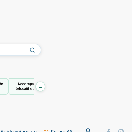
te
Accompagnant
→
éducatif et social
 aide soignante
Forum AS