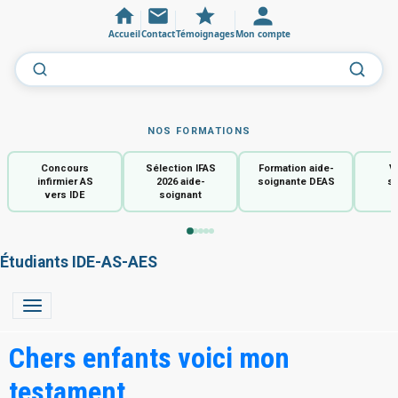
Accueil
Contact
Témoignages
Mon compte
NOS FORMATIONS
Concours
Sélection IFAS
Formation aide-
V
infirmier AS
2026 aide-
soignante DEAS
so
vers IDE
soignant
Étudiants IDE-AS-AES
Chers enfants voici mon
testament