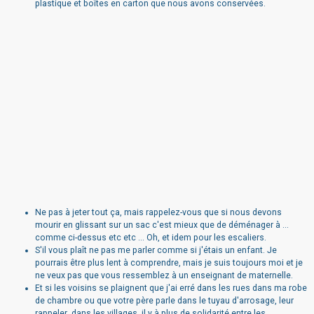
plastique et boîtes en carton que nous avons conservées.
Ne pas à jeter tout ça, mais rappelez-vous que si nous devons
mourir en glissant sur un sac c'est mieux que de déménager à ...
comme ci-dessus etc etc ... Oh, et idem pour les escaliers.
S'il vous plaît ne pas me parler comme si j'étais un enfant. Je
pourrais être plus lent à comprendre, mais je suis toujours moi et je
ne veux pas que vous ressemblez à un enseignant de maternelle.
Et si les voisins se plaignent que j'ai erré dans les rues dans ma robe
de chambre ou que votre père parle dans le tuyau d'arrosage, leur
rappeler dans les villages il y à plus de solidarité entre les