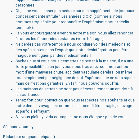
personnes
Oh, et ne vous laisser pas séduire par des suppléments de journaux
condescendante intitulé " Les années d'OR" (comme si nous
sommes trop sénile pour reconnaître l'euphémisme pour «déclin
terminal»).
Ils vous encourageront à vendre notre maison, vous allez renoncer
à toutes les économies restantes (votre héritage!)
Ne perdez pas votre temps à nous conduire voir des médecins et
des spécialistes dans l'espoir que notre désintégration peut être
magiquement guéri par des médicaments. I
Sachez que si vous nous permettez de rester à la maison, il y a une
forte possibilité qu'un jour vous nous trouverez soit mourant ou
mort d'une mauvaise chute, accident vasculaire cérébral ou même
tout simplement par négligence de soi. Espérons que ce sera rapide,
mais ce n'est pas garanties. En fait, nous pouvons souffrir.
Les maisons de retraite ne sont pas nécessairement un antidote à
la souffrance.
Tenez fort pour conviction que vous respectez nos souhaits et que
notre dernier voyage est comme il est censé être - fragile, sauvage
et parfois effrayant.
S'il vous plaît ayez du courage et ne nous éloignez pas de vous.
Séphane Joumey
Rédacteur soignanenehpad.fr