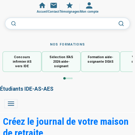
Accueil
Contact
Témoignages
Mon compte
NOS FORMATIONS
Concours
Sélection IFAS
Formation aide-
V
infirmier AS
2026 aide-
soignante DEAS
so
vers IDE
soignant
Étudiants IDE-AS-AES
Créez le journal de votre maison
de retraite