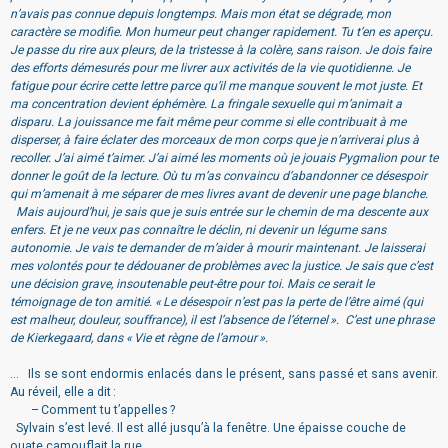
n’avais pas connue depuis longtemps. Mais mon état se dégrade, mon
caractère se modifie. Mon humeur peut changer rapidement. Tu t’en es aperçu.
Je passe du rire aux pleurs, de la tristesse à la colère, sans raison. Je dois faire
des efforts démesurés pour me livrer aux activités de la vie quotidienne. Je
fatigue pour écrire cette lettre parce qu’il me manque souvent le mot juste. Et
ma concentration devient éphémère. La fringale sexuelle qui m’animait a
disparu. La jouissance me fait même peur comme si elle contribuait à me
disperser, à faire éclater des morceaux de mon corps que je n’arriverai plus à
recoller. J’ai aimé t’aimer. J’ai aimé les moments où je jouais Pygmalion pour te
donner le goût de la lecture. Où tu m’as convaincu d’abandonner ce désespoir
qui m’amenait à me séparer de mes livres avant de devenir une page blanche.
Mais aujourd’hui, je sais que je suis entrée sur le chemin de ma descente aux
enfers. Et je ne veux pas connaître le déclin, ni devenir un légume sans
autonomie. Je vais te demander de m’aider à mourir maintenant. Je laisserai
mes volontés pour te dédouaner de problèmes avec la justice. Je sais que c’est
une décision grave, insoutenable peut-être pour toi. Mais ce serait le
témoignage de ton amitié. « Le désespoir n’est pas la perte de l’être aimé (qui
est malheur, douleur, souffrance), il est l’absence de l’éternel ». C’est une phrase
de Kierkegaard, dans « Vie et règne de l’amour ».
... Ils se sont endormis enlacés dans le présent, sans passé et sans avenir.
Au réveil, elle a dit :
– Comment tu t’appelles ?
Sylvain s’est levé. Il est allé jusqu’à la fenêtre. Une épaisse couche de
ouate camouflait la rue.