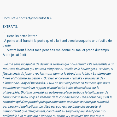
Bordulot
<
contact@bordulot.fr
>
EXTRAITS:
...
– Tiens lis cette lettre !
À peine a-t-il franchi la porte qu’elle lui tend avec brusquerie une feuille de
papier.
– Mettre bout à bout mes pensées me donne du mal et prend du temps.
Alors je t’ai écrit.
Je me sens incapable de définir la relation qui nous réunit. Elle ressemble à un
mauvais feuilleton qui pourrait s’appeler « L’intello et le boulanger ». Ou bien, si
j’avais envie de jouer avec les mots, donner le titre d’une fable : « La dame aux
livres et l’homme au pétrin ». Ou bien encore un « remake » provincial de «
L’amant de Lady of the books ! » Nul ne pouvait penser en tout cas que nous
pourrions entretenir un rapport charnel suite à des discussions sur la
philosophie. Diotime considérait qu’une escalade érotique faisait passer de
l’amour d’un beau corps à l’amour de la connaissance. Dans notre cas, c’est le
contraire qui s’est produit puisque nous nous sommes connus par curiosité,
par besoin d’explications. Le désir est souvent au banc des accusés. Il
n’apporterait que dérèglement, conduirait au toujours-plus. Il est pour moi
préférable à la raison qui n’apporte qu’ennui. J’y ai trouvé une joie que je