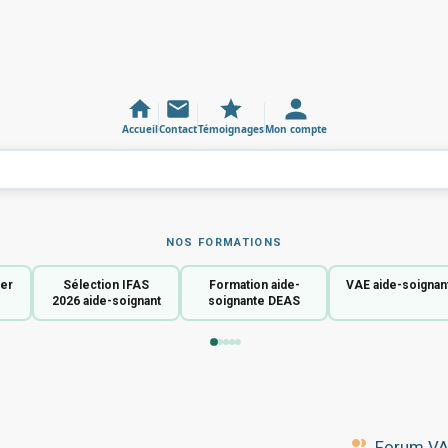
Accueil
Contact
Témoignages
Mon compte
NOS FORMATIONS
ier
Sélection IFAS
Formation aide-
VAE aide-soignan
2026 aide-soignant
soignante DEAS
Forum VAE