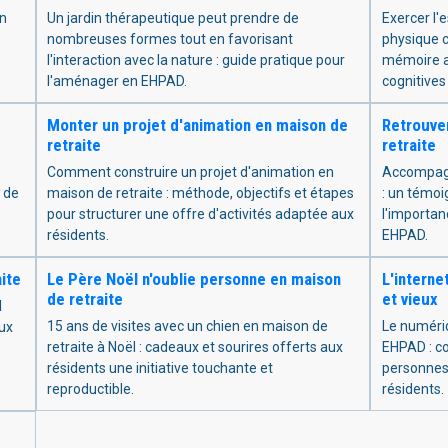
in
Un jardin thérapeutique peut prendre de
Exercer l'
nombreuses formes tout en favorisant
physique c
l'interaction avec la nature : guide pratique pour
mémoire a
l'aménager en EHPAD.
cognitives
Monter un projet d'animation en maison de
Retrouver
retraite
retraite
Comment construire un projet d'animation en
Accompagn
e de
maison de retraite : méthode, objectifs et étapes
: un témoi
pour structurer une offre d'activités adaptée aux
l'importan
résidents.
EHPAD.
ite
Le Père Noël n'oublie personne en maison
L'interne
de retraite
et vieux
l
15 ans de visites avec un chien en maison de
Le numéri
aux
retraite à Noël : cadeaux et sourires offerts aux
EHPAD : c
résidents une initiative touchante et
personnes 
reproductible.
résidents.