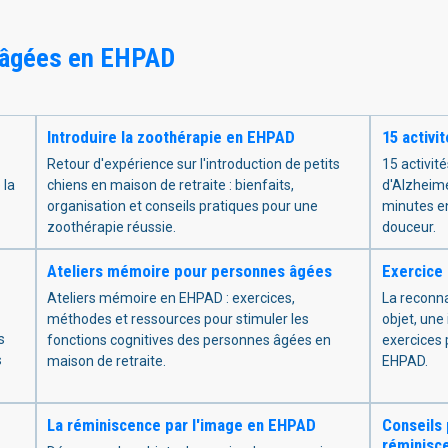
 âgées en EHPAD
Introduire la zoothérapie en EHPAD
15 activi
Retour d'expérience sur l'introduction de petits
15 activit
 la
chiens en maison de retraite : bienfaits,
d'Alzheime
organisation et conseils pratiques pour une
minutes en
zoothérapie réussie.
douceur.
Ateliers mémoire pour personnes âgées
Exercice 
Ateliers mémoire en EHPAD : exercices,
La reconna
méthodes et ressources pour stimuler les
objet, une
s
fonctions cognitives des personnes âgées en
exercices 
s
maison de retraite.
EHPAD.
La réminiscence par l'image en EHPAD
Conseils 
réminisc