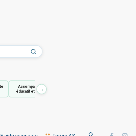
te
Accompagnant
→
éducatif et social
 aide soignante
Forum AS