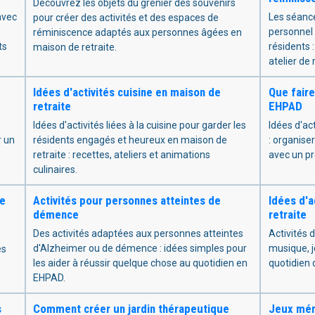
Découvrez les objets du grenier des souvenirs
avec
Les séanc
pour créer des activités et des espaces de
personnel
réminiscence adaptés aux personnes âgées en
ts
résidents 
maison de retraite.
atelier de
Idées d'activités cuisine en maison de
Que faire
retraite
EHPAD
Idées d'activités liées à la cuisine pour garder les
Idées d'act
r un
résidents engagés et heureux en maison de
: organise
e
retraite : recettes, ateliers et animations
avec un pr
culinaires.
ce
Activités pour personnes atteintes de
Idées d'a
démence
retraite
Des activités adaptées aux personnes atteintes
Activités 
d'Alzheimer ou de démence : idées simples pour
musique, j
es
les aider à réussir quelque chose au quotidien en
quotidien 
EHPAD.
s
Comment créer un jardin thérapeutique
Jeux mém