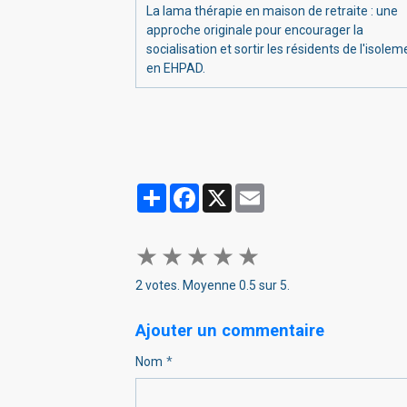
La lama thérapie en maison de retraite : une
approche originale pour encourager la
socialisation et sortir les résidents de l'isolem
en EHPAD.
Partager
Facebook
X
Email
★
★
★
★
★
2
votes. Moyenne
0.5
sur 5.
Ajouter un commentaire
Nom