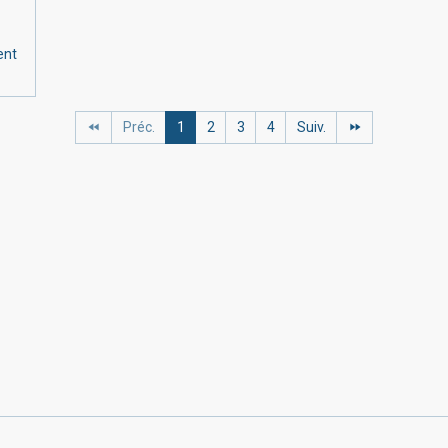
ent
Préc.
1
2
3
4
Suiv.