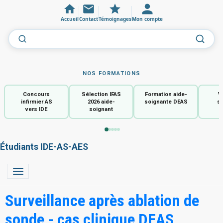
Accueil
Contact
Témoignages
Mon compte
NOS FORMATIONS
Concours
Sélection IFAS
Formation aide-
V
infirmier AS
2026 aide-
soignante DEAS
so
vers IDE
soignant
Étudiants IDE-AS-AES
Surveillance après ablation de
sonde - cas clinique DEAS