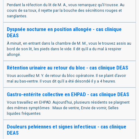
Pendant la réfection du lit de M. A., vous remarquez qu’il tousse. Au
cours de sa toux, il rejette par la bouche des sécrétions rouges et
sanglantes.
Dyspnée nocturne en position allongée - cas clinique
DEAS
À minuit, en entrant dans la chambre de M. M., vous le trouvez assis au
bord de son lit, les pieds dans le vide. Il dit qu’il a du mal à respirer
allongé.
Rétention urinaire au retour du bloc - cas clinique DEAS
Vous accueillez M. Y. de retour du bloc opératoire. Il se plaint d’avoir
mal au bas-ventre. Il vous dit qu’il a été désondé il y a 4 heures.
Gastro-entérite collective en EHPAD - cas clinique DEAS
Vous travaillez en EHPAD. Aujourd’hui, plusieurs résidents se plaignent
des mêmes symptômes : Maux de ventre, Envie de vomir, Selles
liquides fréquentes
Douleurs pelviennes et signes infectieux - cas clinique
DEAS