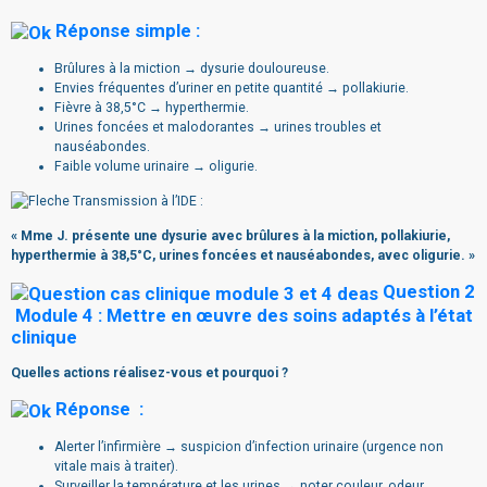
Réponse simple :
Brûlures à la miction → dysurie douloureuse.
Envies fréquentes d’uriner en petite quantité → pollakiurie.
Fièvre à 38,5°C → hyperthermie.
Urines foncées et malodorantes → urines troubles et
nauséabondes.
Faible volume urinaire → oligurie.
Transmission à l’IDE :
« Mme J. présente une dysurie avec brûlures à la miction, pollakiurie,
hyperthermie à 38,5°C, urines foncées et nauséabondes, avec oligurie. »
Question 2
Module 4 : Mettre en œuvre des soins adaptés à l’état
clinique
Quelles actions réalisez-vous et pourquoi ?
Réponse :
Alerter l’infirmière → suspicion d’infection urinaire (urgence non
vitale mais à traiter).
Surveiller la température et les urines → noter couleur, odeur,