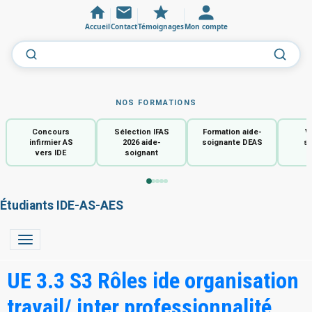
Accueil
Contact
Témoignages
Mon compte
NOS FORMATIONS
Concours
Sélection IFAS
Formation aide-
V
infirmier AS
2026 aide-
soignante DEAS
so
vers IDE
soignant
Étudiants IDE-AS-AES
UE 3.3 S3 Rôles ide organisation
travail/ inter professionnalité