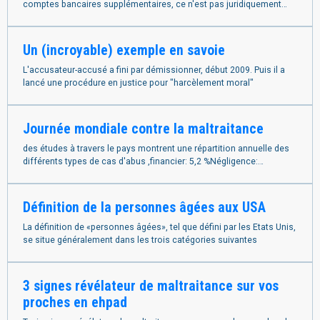
comptes bancaires supplémentaires, ce n'est pas juridiquement
considéré comme un abus
Un (incroyable) exemple en savoie
L'accusateur-accusé a fini par démissionner, début 2009. Puis il a
lancé une procédure en justice pour "harcèlement moral"
Journée mondiale contre la maltraitance
des études à travers le pays montrent une répartition annuelle des
différents types de cas d'abus ,financier: 5,2 %Négligence:
5,1%,émotionnelle: 4,6%,Physique: 1,6%,sexuelle: 0,6%
Définition de la personnes âgées aux USA
La définition de «personnes âgées», tel que défini par les Etats Unis,
se situe généralement dans les trois catégories suivantes
3 signes révélateur de maltraitance sur vos
proches en ehpad