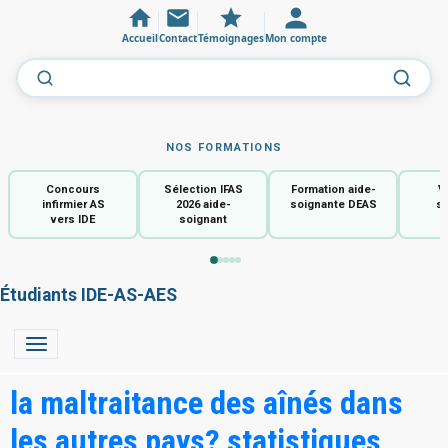
Accueil
Contact
Témoignages
Mon compte
NOS FORMATIONS
Concours
Sélection IFAS
Formation aide-
V
infirmier AS
2026 aide-
soignante DEAS
so
vers IDE
soignant
Étudiants IDE-AS-AES
la maltraitance des aînés dans
les autres pays? statistiques