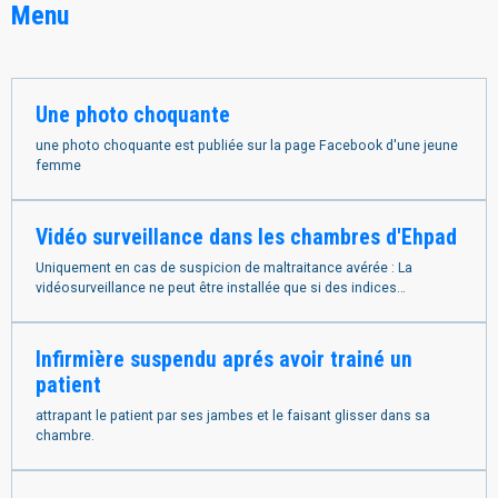
Menu
Une photo choquante
une photo choquante est publiée sur la page Facebook d'une jeune
femme
Vidéo surveillance dans les chambres d'Ehpad
Uniquement en cas de suspicion de maltraitance avérée : La
vidéosurveillance ne peut être installée que si des indices
concordants (hématomes, changements de comportement...) font
suspecter des maltraitances et que les procédures d'enquête
internes n'ont pas permis de les confirmer ou infirmer.
Infirmière suspendu aprés avoir trainé un
patient
attrapant le patient par ses jambes et le faisant glisser dans sa
chambre.