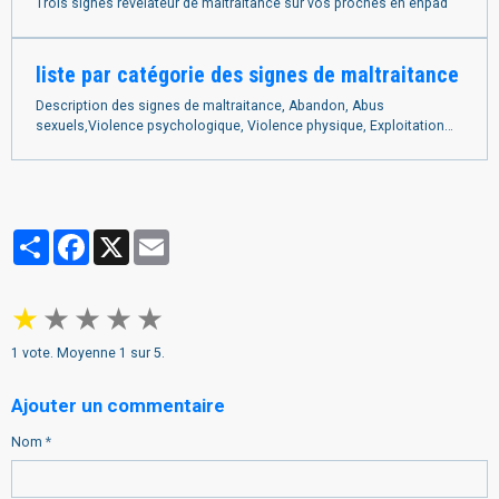
Trois signes révélateur de maltraitance sur vos proches en ehpad
liste par catégorie des signes de maltraitance
Description des signes de maltraitance, Abandon, Abus
sexuels,Violence psychologique, Violence physique, Exploitation
financière
Partager
Facebook
X
Email
★
★
★
★
★
1
vote. Moyenne
1
sur 5.
Ajouter un commentaire
Nom