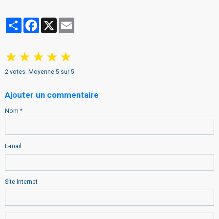
Partager
Facebook
X
Email
★
★
★
★
★
2
votes. Moyenne
5
sur 5.
Ajouter un commentaire
Nom
E-mail
Site Internet