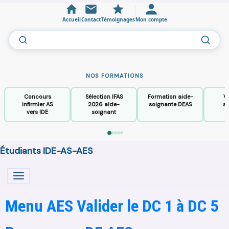
Accueil
Contact
Témoignages
Mon compte
NOS FORMATIONS
Concours
Sélection IFAS
Formation aide-
V
infirmier AS
2026 aide-
soignante DEAS
so
vers IDE
soignant
Étudiants IDE-AS-AES
Menu AES Valider le DC 1 à DC 5