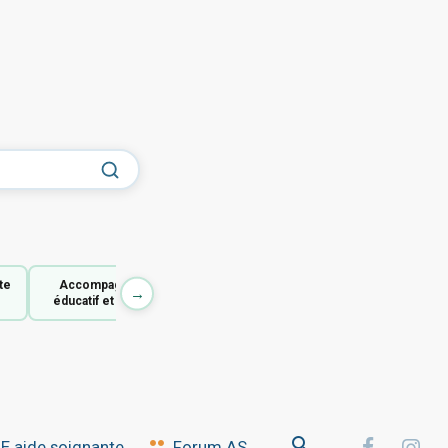
te
Accompagnant
→
éducatif et social
 aide soignante
Forum AS