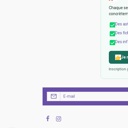
Chaque sem
concrèteme
Des as
Des fic
Des inf
Je 
Inscription 