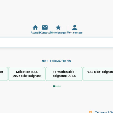
Accueil
Contact
Témoignages
Mon compte
NOS FORMATIONS
ier
Sélection IFAS
Formation aide-
VAE aide-soignan
2026 aide-soignant
soignante DEAS
Forum VAE