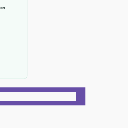
cer
OK