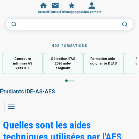
Accueil
Contact
Témoignages
Mon compte
NOS FORMATIONS
Concours
Sélection IFAS
Formation aide-
V
infirmier AS
2026 aide-
soignante DEAS
so
vers IDE
soignant
Étudiants IDE-AS-AES
Quelles sont les aides
techniques utilisées par l'AES