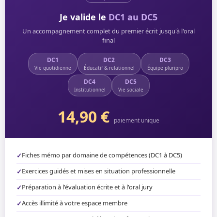
Je valide le
DC1 au DC5
Un accompagnement complet du premier écrit jusqu'à l'oral
final
DC1
DC2
DC3
Vie quotidienne
Éducatif & relationnel
Équipe pluripro
DC4
DC5
Institutionnel
Vie sociale
14,90 €
paiement unique
Fiches mémo par domaine de compétences (DC1 à DC5)
Exercices guidés et mises en situation professionnelle
Préparation à l'évaluation écrite et à l'oral jury
Accès illimité à votre espace membre