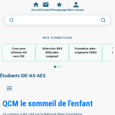
Accueil
Contact
Témoignages
Mon compte
NOS FORMATIONS
Concours
Sélection IFAS
Formation aide-
V
infirmier AS
2026 aide-
soignante DEAS
so
vers IDE
soignant
Étudiants IDE-AS-AES
QCM le sommeil de l'enfant
Ce contenu a été créé par la National Sleep Foundation