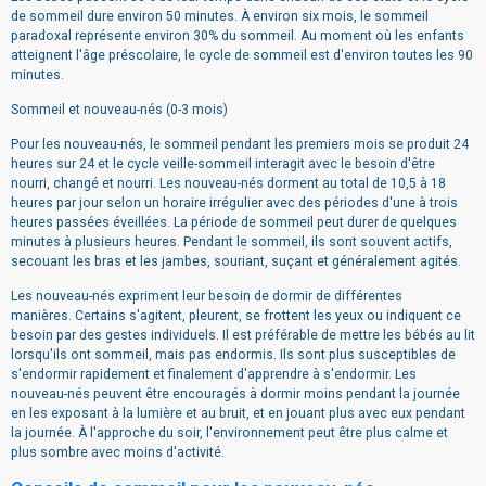
de sommeil dure environ 50 minutes. À environ six mois, le sommeil
paradoxal représente environ 30% du sommeil. Au moment où les enfants
atteignent l'âge préscolaire, le cycle de sommeil est d'environ toutes les 90
minutes.
Sommeil et nouveau-nés (0-3 mois)
Pour les nouveau-nés, le sommeil pendant les premiers mois se produit 24
heures sur 24 et le cycle veille-sommeil interagit avec le besoin d'être
nourri, changé et nourri. Les nouveau-nés dorment au total de 10,5 à 18
heures par jour selon un horaire irrégulier avec des périodes d'une à trois
heures passées éveillées. La période de sommeil peut durer de quelques
minutes à plusieurs heures. Pendant le sommeil, ils sont souvent actifs,
secouant les bras et les jambes, souriant, suçant et généralement agités.
Les nouveau-nés expriment leur besoin de dormir de différentes
manières. Certains s'agitent, pleurent, se frottent les yeux ou indiquent ce
besoin par des gestes individuels. Il est préférable de mettre les bébés au lit
lorsqu'ils ont sommeil, mais pas endormis. Ils sont plus susceptibles de
s'endormir rapidement et finalement d'apprendre à s'endormir. Les
nouveau-nés peuvent être encouragés à dormir moins pendant la journée
en les exposant à la lumière et au bruit, et en jouant plus avec eux pendant
la journée. À l'approche du soir, l'environnement peut être plus calme et
plus sombre avec moins d'activité.