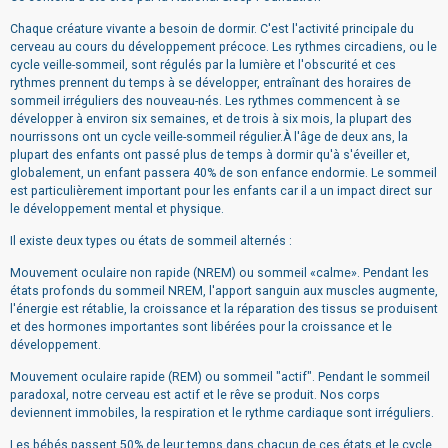
Chaque créature vivante a besoin de dormir. C'est l'activité principale du
cerveau au cours du développement précoce. Les rythmes circadiens, ou le
cycle veille-sommeil, sont régulés par la lumière et l'obscurité et ces
rythmes prennent du temps à se développer, entraînant des horaires de
sommeil irréguliers des nouveau-nés. Les rythmes commencent à se
développer à environ six semaines, et de trois à six mois, la plupart des
nourrissons ont un cycle veille-sommeil régulier.À l'âge de deux ans, la
plupart des enfants ont passé plus de temps à dormir qu'à s'éveiller et,
globalement, un enfant passera 40% de son enfance endormie. Le sommeil
est particulièrement important pour les enfants car il a un impact direct sur
le développement mental et physique.
Il existe deux types ou états de sommeil alternés :
Mouvement oculaire non rapide (NREM) ou sommeil «calme». Pendant les
états profonds du sommeil NREM, l'apport sanguin aux muscles augmente,
l'énergie est rétablie, la croissance et la réparation des tissus se produisent
et des hormones importantes sont libérées pour la croissance et le
développement.
Mouvement oculaire rapide (REM) ou sommeil "actif". Pendant le sommeil
paradoxal, notre cerveau est actif et le rêve se produit. Nos corps
deviennent immobiles, la respiration et le rythme cardiaque sont irréguliers.
Les bébés passent 50% de leur temps dans chacun de ces états et le cycle