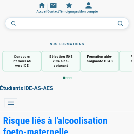
Accueil
Contact
Témoignages
Mon compte
NOS FORMATIONS
Concours
Sélection IFAS
Formation aide-
V
infirmier AS
2026 aide-
soignante DEAS
so
vers IDE
soignant
Étudiants IDE-AS-AES
Risque liés à l'alcoolisation
foeto-maternelle