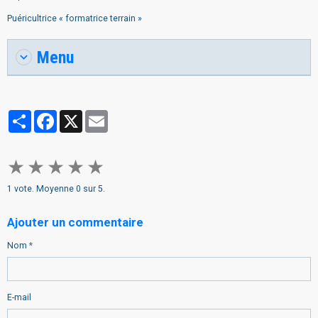
Puéricultrice « formatrice terrain »
Menu
Partager
Facebook
X
Email
★
★
★
★
★
1
vote. Moyenne
0
sur 5.
Ajouter un commentaire
Nom
E-mail