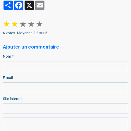
Partager
Facebook
X
Email
★
★
★
★
★
6
votes. Moyenne
2.2
sur 5.
Ajouter un commentaire
Nom
E-mail
Site Internet