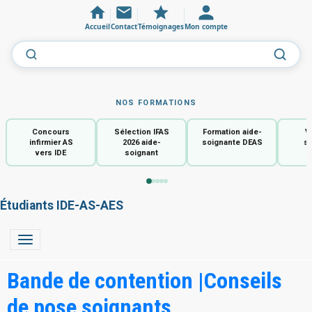
Accueil
Contact
Témoignages
Mon compte
NOS FORMATIONS
Concours
Sélection IFAS
Formation aide-
V
infirmier AS
2026 aide-
soignante DEAS
so
vers IDE
soignant
Étudiants IDE-AS-AES
Bande de contention |Conseils
de pose soignants