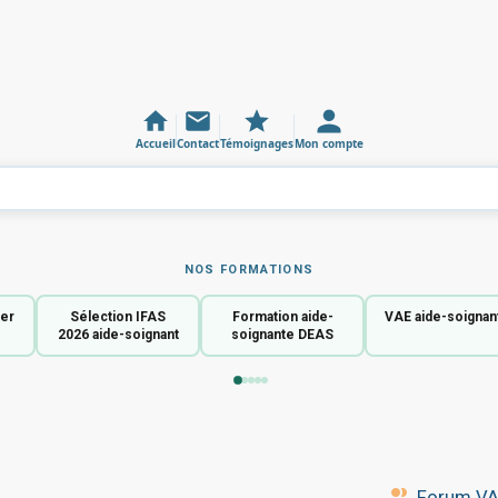
Accueil
Contact
Témoignages
Mon compte
NOS FORMATIONS
ier
Sélection IFAS
Formation aide-
VAE aide-soignan
2026 aide-soignant
soignante DEAS
Forum VAE