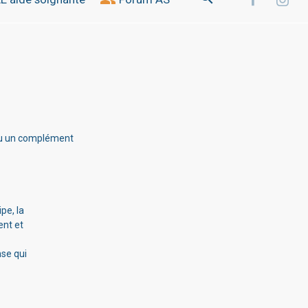
 ou un complément
pe, la
ent et
nse qui