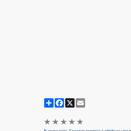
Partager
Facebook
X
Email
★
★
★
★
★
Aucune note. Soyez le premier à attribuer une n