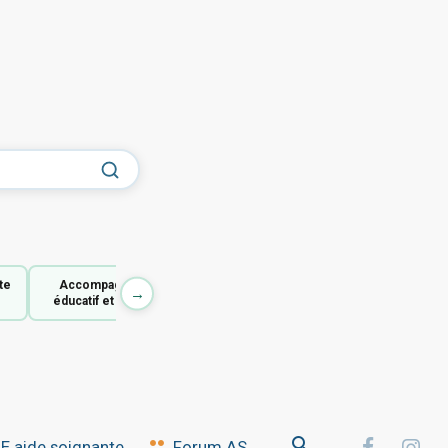
te
Accompagnant
→
éducatif et social
 aide soignante
Forum AS