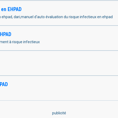
s en EHPAD
en ehpad, dari,manuel d'auto évaluation du risque infectieux en ehpad
 EHPAD
ment à risque infectieux
HPAD
publicité