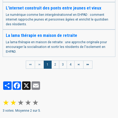
L'internet construit des ponts entre jeunes et vieux
Le numérique comme lien intergénérationnel en EHPAD : comment
internet rapproche jeunes et personnes âgées et enrichit le quotidien
des résidents.
La lama thérapie en maison de retraite
La lama thérapie en maison de retraite : une approche originale pour
encourager la socialisation et sortir les résidents de l'isolement en
EHPAD.
1
2
3
4
Partager
Facebook
X
Email
★
★
★
★
★
3
votes. Moyenne
2
sur 5.