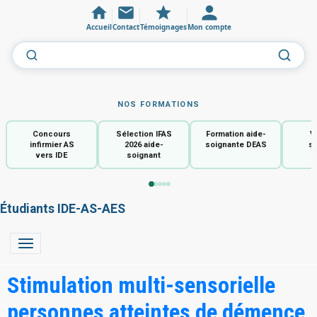
Accueil
Contact
Témoignages
Mon compte
NOS FORMATIONS
Concours
Sélection IFAS
Formation aide-
V
infirmier AS
2026 aide-
soignante DEAS
so
vers IDE
soignant
Étudiants IDE-AS-AES
Stimulation multi-sensorielle
personnes atteintes de démence