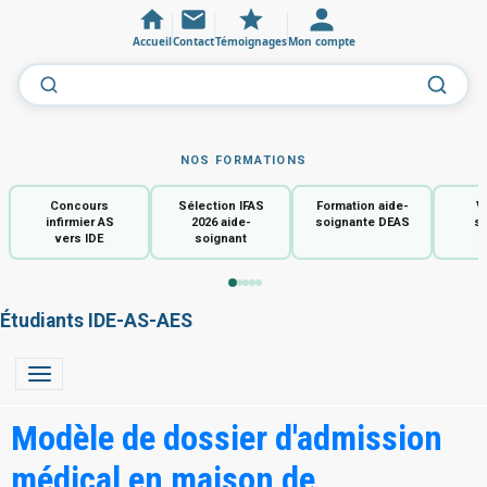
Accueil
Contact
Témoignages
Mon compte
NOS FORMATIONS
Concours
Sélection IFAS
Formation aide-
V
infirmier AS
2026 aide-
soignante DEAS
so
vers IDE
soignant
Étudiants IDE-AS-AES
Modèle de dossier d'admission
médical en maison de