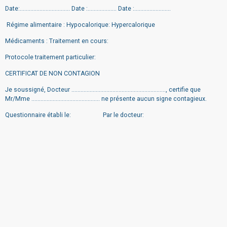
Date:................................. Date :................... Date :........................
Régime alimentaire : Hypocalorique: Hypercalorique
Médicaments : Traitement en cours:
Protocole traitement particulier:
CERTIFICAT DE NON CONTAGION
Je soussigné, Docteur .............................................................., certifie que
Mr/Mme ............................................. ne présente aucun signe contagieux.
Questionnaire établi le: Par le docteur: