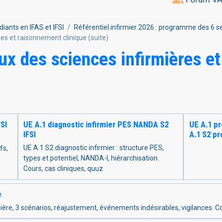
diants en IFAS et IFSI
Référentiel infirmier 2026 : programme des 6 
s et raisonnement clinique (suite)
x des sciences infirmières e
SI
UE A.1 diagnostic infirmier PES NANDA S2
UE A.1 pr
IFSI
A.1 S2 pr
SMART,rôl
UE A.1 S2 diagnostic infirmier : structure PES,
fs,
construc
types et potentiel, NANDA-I, hiérarchisation.
pluriprof
Cours, cas cliniques, quuz
quiz.
e
mière, 3 scénarios, réajustement, événements indésirables, vigilances. Co