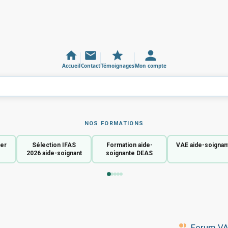
Accueil
Contact
Témoignages
Mon compte
NOS FORMATIONS
ier
Sélection IFAS
Formation aide-
VAE aide-soignan
2026 aide-soignant
soignante DEAS
Forum VAE