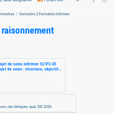
semestres
Semestre 2 Formation Infirmier
t raisonnement
ojet de soins infirmier S2 IFS
UE
ojet de soins : structure, objectifs
e propre et prescrit, co-
tion, consentement,
essionnelle Cours, cas cliniques,
urs, cas cliniques, quiz. IDE 2026