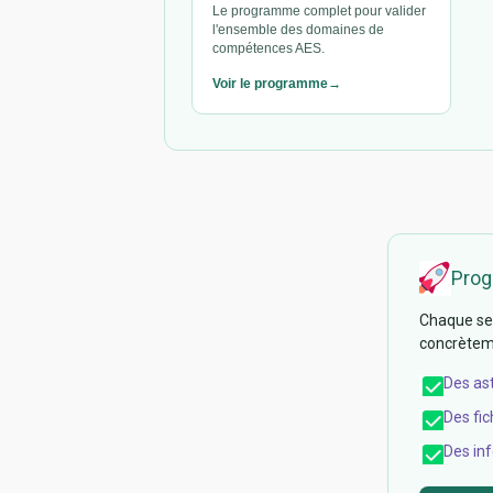
Le programme complet pour valider
l'ensemble des domaines de
compétences AES.
Voir le programme
Prog
Chaque sem
concrèteme
Des as
Des fic
Des inf