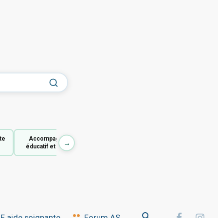
te
Accompagnant
→
éducatif et social
 aide soignante
Forum AS