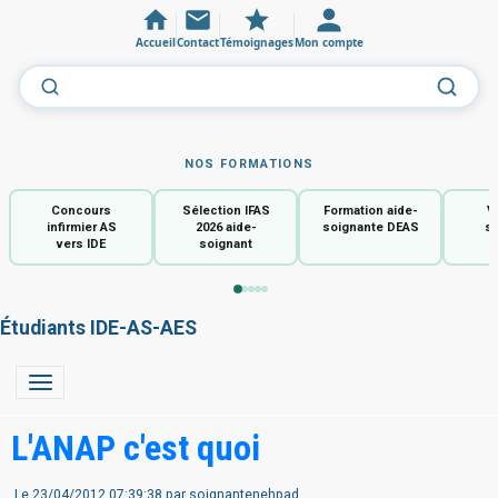
Accueil
Contact
Témoignages
Mon compte
NOS FORMATIONS
Concours
Sélection IFAS
Formation aide-
V
infirmier AS
2026 aide-
soignante DEAS
so
vers IDE
soignant
Étudiants IDE-AS-AES
L'ANAP c'est quoi
Le 23/04/2012 07:39:38 par
soignantenehpad