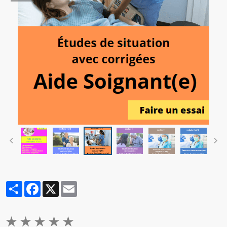
Partager
Facebook
X
Email
★
★
★
★
★