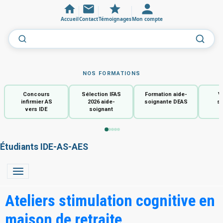
Accueil
Contact
Témoignages
Mon compte
NOS FORMATIONS
Concours
Sélection IFAS
Formation aide-
V
infirmier AS
2026 aide-
soignante DEAS
so
vers IDE
soignant
Étudiants IDE-AS-AES
Ateliers stimulation cognitive en
maison de retraite