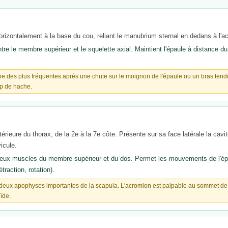
horizontalement à la base du cou, reliant le manubrium sternal en dedans à l'a
tre le membre supérieur et le squelette axial. Maintient l'épaule à distance du
'une des plus fréquentes après une chute sur le moignon de l'épaule ou un bras tend
up de hache.
stérieure du thorax, de la 2e à la 7e côte. Présente sur sa face latérale la cavi
vicule.
reux muscles du membre supérieur et du dos. Permet les mouvements de l'épau
traction, rotation).
 deux apophyses importantes de la scapula. L'acromion est palpable au sommet de l
oïde.