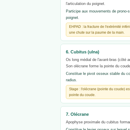
l'articulation du poignet.
Participe aux mouvements de prono-sup
poignet.
EHPAD : la fracture de l'extrémité infé
une chute sur la paume de la main.
6. Cubitus (ulna)
Os long médial de l'avant-bras (côté a
Son olécrane forme la pointe du coud
Constitue le pivot osseux stable du 
radius.
Stage : l'olécrane (pointe du coude) e
pointe du coude.
7. Olécrane
Apophyse proximale du cubitus formant 
Constitue le levier osseux sur lequel s