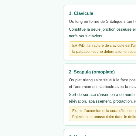
1. Clavicule
Os long en forme de S italique situé 
Constitue la seule jonction osseuse en
nerfs sous-claviers.
EHPAD : la fracture de clavicule est l
la palpation et une déformation en co
2. Scapula (omoplate)
Os plat triangulaire situé à la face po
et l'acromion qui s'articule avec la cla
Sert de surface d'insertion à de nomb
(élévation, abaissement, protraction, ré
Exam : l'acromion et la coracoïde sont
l'injection intramusculaire dans le delt