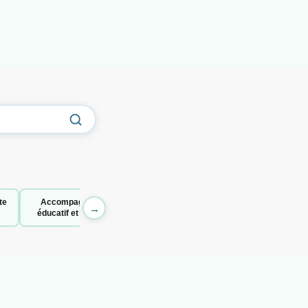
te
Accompagnant
→
éducatif et social