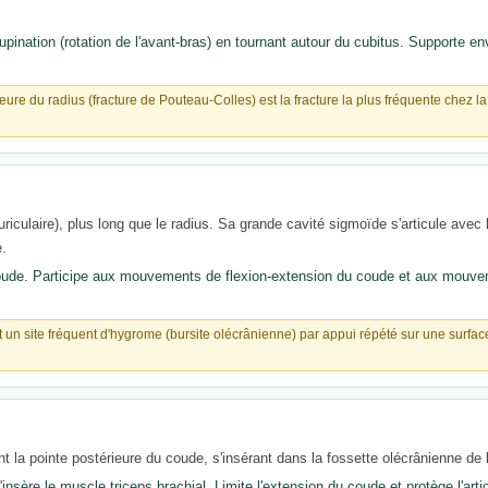
ination (rotation de l'avant-bras) en tournant autour du cubitus. Supporte e
rieure du radius (fracture de Pouteau-Colles) est la fracture la plus fréquente chez
uriculaire), plus long que le radius. Sa grande cavité sigmoïde s'articule avec
e.
coude. Participe aux mouvements de flexion-extension du coude et aux mouve
st un site fréquent d'hygrome (bursite olécrânienne) par appui répété sur une surfa
la pointe postérieure du coude, s'insérant dans la fossette olécrânienne de l
'insère le muscle triceps brachial. Limite l'extension du coude et protège l'arti