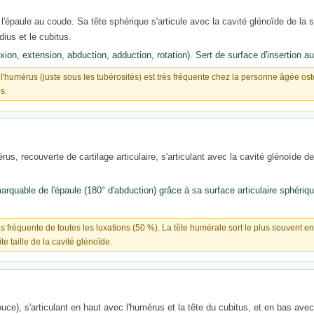
l'épaule au coude. Sa tête sphérique s'articule avec la cavité glénoïde de la 
dius et le cubitus.
on, extension, abduction, adduction, rotation). Sert de surface d'insertion a
e l'humérus (juste sous les tubérosités) est très fréquente chez la personne âgée ostéo
s.
us, recouverte de cartilage articulaire, s'articulant avec la cavité glénoïde de 
uable de l'épaule (180° d'abduction) grâce à sa surface articulaire sphérique
lus fréquente de toutes les luxations (50 %). La tête humérale sort le plus souvent en
ite taille de la cavité glénoïde.
ouce), s'articulant en haut avec l'humérus et la tête du cubitus, et en bas ave