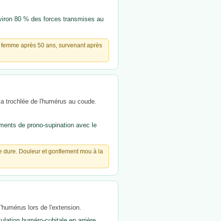
nviron 80 % des forces transmises au
 la femme après 50 ans, survenant après
 la trochlée de l'humérus au coude.
ments de prono-supination avec le
ce dure. Douleur et gonflement mou à la
'humérus lors de l'extension.
culation huméro-cubitale en arrière.