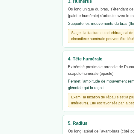
3. Humérus
Os long unique du bras, s'étendant de 
(palette humérale) s'articule avec le ra
Supporte les mouvements du bras (flexi
Stage : la fracture du col chirurgical d
circonflexe humérale peuvent être lésé
4. Tête humérale
Extrémité proximale arrondie de l'humér
scapulo-humérale (épaule).
Permet l'amplitude de mouvement remarq
glénoïde qui la reçoit.
Exam : la luxation de l'épaule est la p
inférieure). Elle est favorisée par la pet
5. Radius
Os long latéral de l'avant-bras (côté p