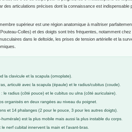
ar des articulations précises dont la connaissance est indispensable 
 membre supérieur est une région anatomique à maîtriser parfaitement.
 (Pouteau-Colles) et des doigts sont très fréquentes, notamment chez
usculaires dans le deltoïde, les prises de tension artérielle et la surv
omiques.
 la clavicule et la scapula (omoplate).
as, articulé avec la scapula (épaule) et le radius/cubitus (coude).
 le radius (côté pouce) et le cubitus ou ulna (côté auriculaire).
 os organisés en deux rangées au niveau du poignet.
s et 14 phalanges (2 pour le pouce, 3 pour les autres doigts).
o-humérale) est la plus mobile mais aussi la plus instable du corps.
 le nerf cubital innervent la main et l'avant-bras.