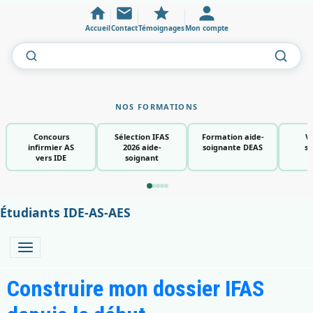
Accueil
Contact
Témoignages
Mon compte
NOS FORMATIONS
Concours
Sélection IFAS
Formation aide-
V
infirmier AS
2026 aide-
soignante DEAS
so
vers IDE
soignant
Étudiants IDE-AS-AES
Construire mon dossier IFAS