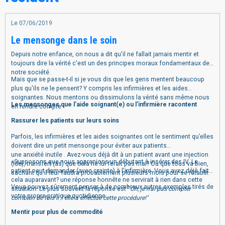
Le 07/06/2019
Le mensonge dans le soin
Depuis notre enfance, on nous a dit qu'il ne fallait jamais mentir et
toujours dire la vérité
c'est un des principes moraux fondamentaux de
notre société.
Mais que se passe-t-il si je vous dis que les gens mentent beaucoup
plus qu'ils ne le pensent?
Y compris les infirmières et les aides
soignantes.
Nous mentons ou dissimulons la vérité sans même nous
Les mensonges que l'aide soignant(e) ou l'infirmière racontent
en rendre compte -
Rassurer les patients sur leurs soins
Parfois, les infirmières et les aides soignantes ont le sentiment qu’elles
doivent dire un petit mensonge pour éviter aux patients
une anxiété inutile . Avez-vous déjà dit à un patient avant une injection
«Supposons que nous apprenions un débutant à insérer des IV. Le
(ide), transfert (as) que cela ne lui ferait pas mal? Ou que tous va bien,
patient peut demander (avec crainte) à l'infirmière Vous avez déjà fait
sachant qu'il leur faudra probablement plusieurs mois pour se rétablir.
cela auparavant? une réponse honnête ne servirait à rien dans cette
Vous pouvez sûrement penser à de nombreux autres exemples tirés de
situation. Le plus souvent la réponse est "
Oh, je n'ai pas compter
votre propre pratique quotidienne.
combien de fois il / elle a effectué cette procédure!"
Mentir pour plus de commodité