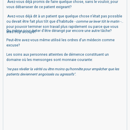
Avez-vous déjà promis de faire quelque chose, sans le vouloir, pour
vous débarraser de ce patient exigeant?
Avez-vous déjà dit à un patient que quelque chose n'était pas possible
ou devait être fait plus tôt que d'habitude
- comme se lever tôt le matin -
pour pouvoir terminer son travail plus rapidement ou parce que vous
Ou même pour éviter d'être dérangé par encore une autre tâche?
êtes trop occupé?
Peut-être avez-vous même utilisé les ordres d'un médecin comme
excuse?
Les soins aux personnes atteintes de démence constituent un
domaine où les mensonges sont monnaie courante:
"ne pas révéler la vérité ou être moins qu'honnête pour empêcher que les
patients deviennent angoissés ou agressifs".