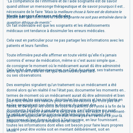
"La compétence de l'infirmière et de l'aide soignante est de savoir
quand utiliser un mensonge thérapeutique et de savoir pourquoi il est
nécessaire de le faire
"
Mais la meilleure chose à faire est de distraire le
Mentir à propos d'erreurs médicales
patient afin que l'infirmière et l'aide soignante ne soit pas entraînée dans la
question éthique de mentir."
Un fait indéniable est que les soignants et les établissements
médicaux ont tendance à dissimuler les erreurs médicales.
Cela vaut en particulier pour ne pas partager les informations avec les
patients et leurs familles.
Toute infirmière peut-elle affirmer en toute vérité qu'elle n'a jamais
commis d' erreur de médication, même si c'est aussi simple que
de consigner le moment où le médicament aurait dû être administré
Cela inclut des entrées inexactes sur l'état du patient, ses traitements
alors qu'il ne l'a été en fait que deux heures plus tard.
ou ses observations.
Des exemples signalent qu'un traitement ou un médicament a été
donné alors qu'en réalité il ne l'était pas; documenter les moments en
termes de moment où un médicament aurait dû être administré et bien
Il y a ensuite les omissions - dissimuler les erreurs et les incidents en
plus tard;
établir des valeurs pour les observations qui n'ont pas été
ne les enregistrant pas dans le dossier du patient.
des
faites;
et de signer les soins de tous les patients de l'unité à la fin de la
documents falsifiés à une date ultérieure, car l'infirmière qui avait
journée sans savoir vraiment si ce qui est écrit est exact à ce moment-
La vérité est importante parce qu’elle témoigne du respect des
finalement approuvé le rapport n'était même pas en service ce jour-là.
là.
personnes et leur donne le droit à l’autonomie, en leur fournissant
(depuis l'infomatique la tendance est en recul
)
toutes les informations dont elles ont besoin pour faire leurs propres
La vérié peut être violée soit en mentant délibérément, soit en
choix.