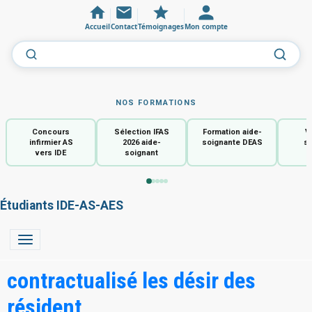
Accueil
Contact
Témoignages
Mon compte
NOS FORMATIONS
Concours
Sélection IFAS
Formation aide-
V
infirmier AS
2026 aide-
soignante DEAS
so
vers IDE
soignant
Étudiants IDE-AS-AES
contractualisé les désir des
résident