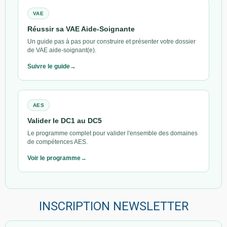
regrouper les
agitation.
soins si
VAE
possible.
Réussir sa VAE Aide-Soignante
Un guide pas à pas pour construire et présenter votre dossier
de VAE aide-soignant(e).
Suivre le guide
Situation clinique 5 : insuffisance
respiratoire
AES
Vous êtes en service de médecine. Monsieur T, 79 ans, est hospitalisé
Valider le DC1 au DC5
pour une bronchite aggravée. Il est essoufflé au moindre effort, tousse
Le programme complet pour valider l'ensemble des domaines
beaucoup et porte des lunettes à oxygène. Il dit qu’il dort mal car il est
de compétences AES.
gêné pour respirer.
Voir le programme
Question :
Quels besoins sont perturbés ? Quelles actions mettez-
vous en œuvre ?
INSCRIPTION NEWSLETTER
Besoin
Problème
Actions AS
Transmissions
perturbé