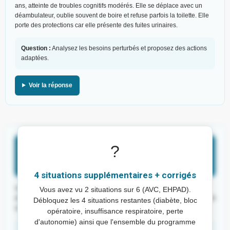
ans, atteinte de troubles cognitifs modérés. Elle se déplace avec un
déambulateur, oublie souvent de boire et refuse parfois la toilette. Elle
porte des protections car elle présente des fuites urinaires.
Question :
Analysez les besoins perturbés et proposez des actions
adaptées.
Voir la réponse
Situation clinique 3 : diabète et plaie
?
du pied
4 situations supplémentaires + corrigés
Vous travaillez en service de soins de suite. Monsieur B, 72 ans, est
Vous avez vu 2 situations sur 6 (AVC, EHPAD).
diabétique. Il présente une plaie au pied droit, marche difficilement et dit
Débloquez les 4 situations restantes (diabète, bloc
avoir peur de poser le pied au sol. Il mange peu depuis deux jours.
opératoire, insuffisance respiratoire, perte
d'autonomie) ainsi que l'ensemble du programme