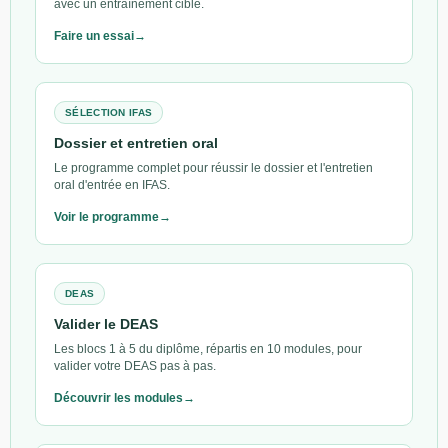
avec un entraînement ciblé.
par fatigue et
chutes.
douleur.
Faire un essai
Être
Risque
Observer le
Aspect du
propre et
d’altération
pansement,
pansement,
protéger
cutanée lié
respecter
douleur,
SÉLECTION IFAS
ses
au
l’hygiène,
rougeur,
Dossier et entretien oral
téguments
pansement
signaler
écoulement.
abdominal.
saignement ou
Le programme complet pour réussir le dossier et l'entretien
écoulement.
oral d'entrée en IFAS.
Voir le programme
Boire et
Alimentation
Respecter les
Nausées,
manger
suspendue
consignes, ne
vomissements,
liée au retour
rien donner
reprise
opératoire.
sans
alimentaire,
DEAS
autorisation,
tolérance.
surveiller
Valider le DEAS
nausées et
Les blocs 1 à 5 du diplôme, répartis en 10 modules, pour
vomissements.
valider votre DEAS pas à pas.
Dormir et
Fatigue liée
Favoriser le
Sommeil,
Découvrir les modules
se
à
calme, installer
fatigue,
reposer
l’intervention.
confortablement,
douleur,