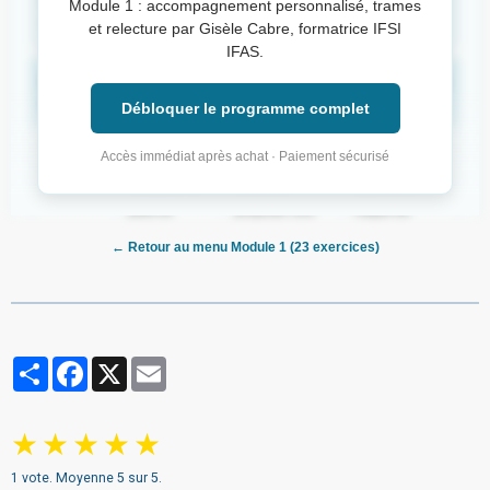
Question :
Quels besoins sont perturbés ? Quelles actions
Module 1 : accompagnement personnalisé, trames
réalisez-vous ?
et relecture par Gisèle Cabre, formatrice IFSI
IFAS.
Besoin
Problème
Actions AS
Transmissions
perturbé
Débloquer le programme complet
Se
Difficulté à se
Aider aux
Douleur, appui
Accès immédiat après achat · Paiement sécurisé
mouvoir
déplacer liée
déplacements,
possible,
à la plaie du
sécuriser,
autonomie,
pied se
proposer une
risque de
manifestant
aide technique,
chute.
← Retour au menu Module 1 (23 exercices)
par une
respecter la
marche
douleur.
douloureuse.
Être
Altération de
Observer la
Rougeur,
propre et
l’état cutané
peau, ne pas
chaleur,
Partager
Facebook
X
Email
protéger
liée au
toucher le
écoulement,
ses
diabète se
pansement
douleur, état du
téguments
manifestant
sans
pansement.
★
★
★
★
★
par une plaie
prescription,
du pied.
protéger le
1
vote. Moyenne
5
sur 5.
pied, signaler