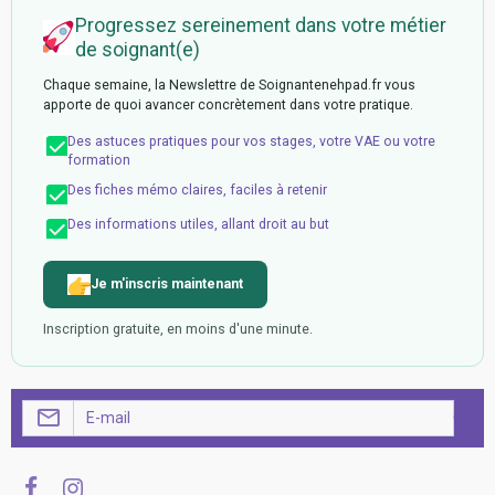
Respirer
Altération de la
Installer en
Dyspnée, toux,
Progressez sereinement dans votre métier
respiration liée
position demi-
coloration,
de soignant(e)
à l’infection
assise, surveiller
saturation si
respiratoire se
la gêne
demandée,
Chaque semaine, la Newslettre de Soignantenehpad.fr vous
manifestant par
respiratoire,
fatigue.
apporte de quoi avancer concrètement dans votre pratique.
essoufflement
vérifier que les
et oxygène.
lunettes sont en
Des astuces pratiques pour vos stages, votre VAE ou votre
place, alerter si
formation
aggravation.
Des fiches mémo claires, faciles à retenir
Des informations utiles, allant droit au but
Dormir
Trouble du
Installer
Qualité du
et se
sommeil lié à la
confortablement,
sommeil,
reposer
gêne
limiter les efforts,
réveils,
Je m'inscris maintenant
respiratoire.
favoriser le
anxiété,
repos.
essoufflement
Inscription gratuite, en moins d'une minute.
nocturne.
Se
Intolérance à
Aider aux
Tolérance à
mouvoir
l’effort liée à
déplacements,
l’effort, fatigue,
l’essoufflement.
proposer des
besoin d’aide.
OK
pauses,
sécuriser, éviter
les efforts