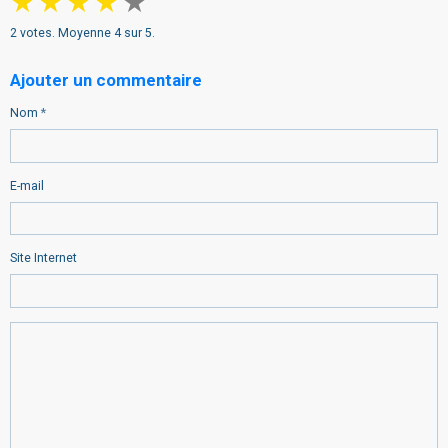
★
★
★
★
★
2
votes. Moyenne
4
sur 5.
Ajouter un commentaire
Nom
E-mail
Site Internet