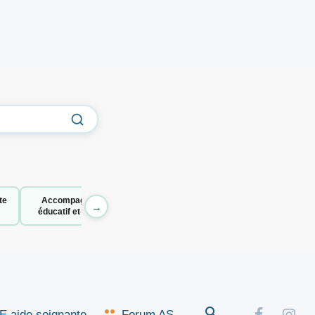
te
Accompagnant
→
éducatif et social
 aide soignante
Forum AS