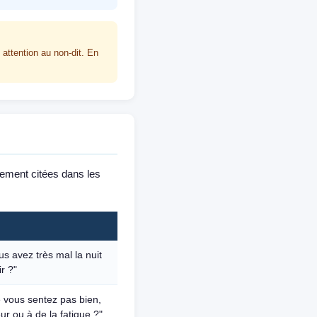
 attention au non-dit. En
tement citées dans les
s avez très mal la nuit
r ?"
 vous sentez pas bien,
r ou à de la fatigue ?"