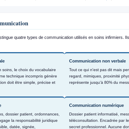
mmunication
istingue quatre types de communication utilisés en soins infirmiers. I
ale
Communication non verbale
soins, le choix du vocabulaire
Tout ce qui n'est pas dit mais per
erme technique incompris génère
regard, mimiques, proximité physi
ion doit être simple, précise et
représente jusqu'à 80% du messa
e
Communication numérique
es, dossier patient, ordonnances,
Dossier patient informatisé, mes
gage la responsabilité juridique
téléconsultation. Encadrée par l
sible, datée, signée,
secret professionnel. Aucune don