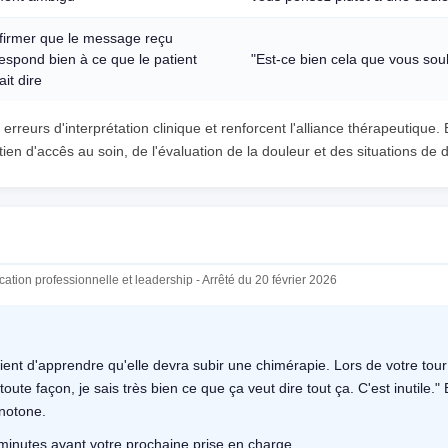
firmer que le message reçu
espond bien à ce que le patient
"Est-ce bien cela que vous souh
ait dire
erreurs d'interprétation clinique et renforcent l'alliance thérapeutique. 
tien d'accês au soin, de l'évaluation de la douleur et des situations de 
ation professionnelle et leadership - Arrêté du 20 février 2026
nt d'apprendre qu'elle devra subir une chimérapie. Lors de votre tour 
 toute façon, je sais très bien ce que ça veut dire tout ça. C'est inutile." 
onotone.
minutes avant votre prochaine prise en charge.