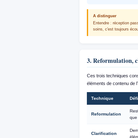
A distinguer
Entendre : réception pass
soins, c'est toujours écou
3. Reformulation, c
Ces trois techniques cons
éléments de contenu de l
Technique
Défi
Rest
Reformulation
que 
Dem
Clarification
élé