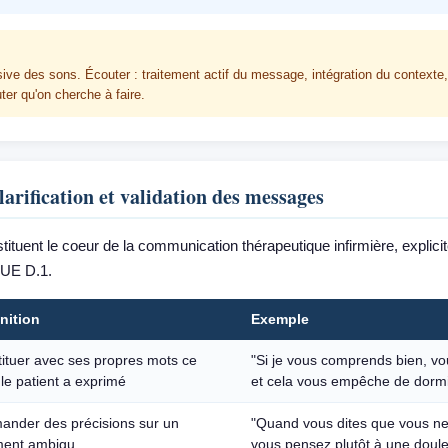
ive des sons. Écouter : traitement actif du message, intégration du contexte,
ter qu'on cherche à faire.
larification et validation des messages
tituent le coeur de la communication thérapeutique infirmière, explici
'UE D.1.
nition
Exemple
ituer avec ses propres mots ce
"Si je vous comprends bien, vou
le patient a exprimé
et cela vous empêche de dormi
ander des précisions sur un
"Quand vous dites que vous ne
ment ambigu
vous pensez plutôt à une douleu