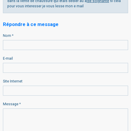
dans la vente de chaussure qui étais dédier au a
ide soignante
si cela
pour vous interesser je vous lesse mon e mail
Répondre à ce message
Nom
E-mail
Site Internet
Message