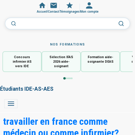
Accueil
Contact
Témoignages
Mon compte
NOS FORMATIONS
Concours
Sélection IFAS
Formation aide-
V
infirmier AS
2026 aide-
soignante DEAS
so
vers IDE
soignant
Étudiants IDE-AS-AES
travailler en france comme
médecin ou comme infirmier?