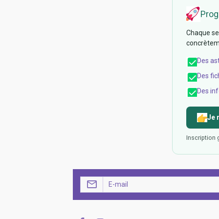
Prog
Chaque sem
concrèteme
Des as
Des fic
Des inf
Je 
Inscription 