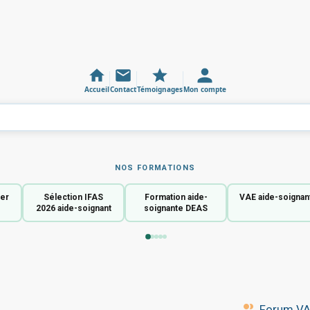
Accueil
Contact
Témoignages
Mon compte
NOS FORMATIONS
ier
Sélection IFAS
Formation aide-
VAE aide-soignan
2026 aide-soignant
soignante DEAS
Forum VAE