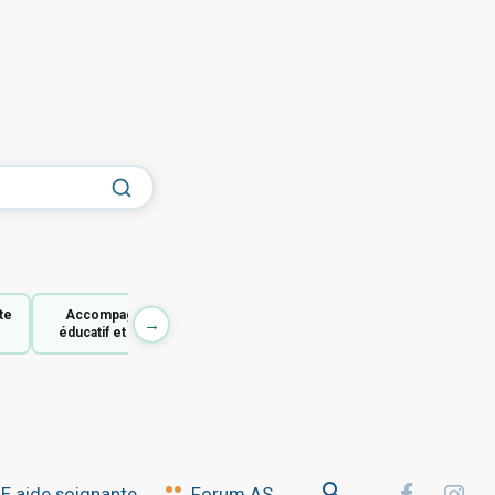
te
Accompagnant
→
éducatif et social
 aide soignante
Forum AS