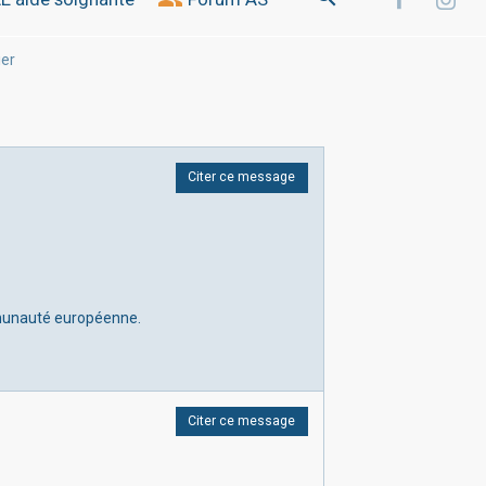
ier
Citer ce message
mmunauté européenne.
Citer ce message