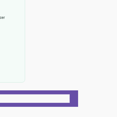
cer
OK