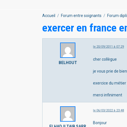
Accueil
Forum entre soignants
Forum dipl
exercer en france en
le 20/09/2011 à 07:29
cher collègue
BELHOUT
je vous prie de bie
exercice du métier
merci infiniment
le 06/03/2022 à 23:48
Bonjour
ELHADJI TAIB SARR