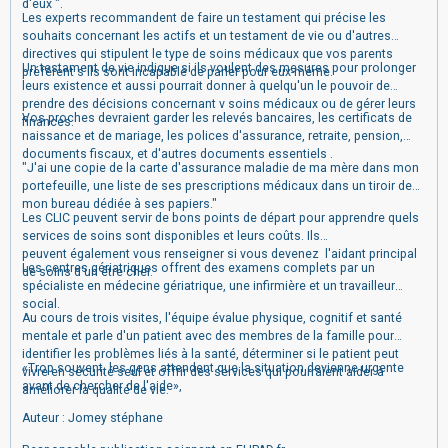
d'eux ".
Les experts recommandent de faire un testament qui précise les
souhaits concernant les actifs et un testament de vie ou d'autres
directives qui stipulent le type de soins médicaux que vos parents
Un testament de vie indique si ils voulent des mesures pour prolonger
préférent s'ils sont incapable de parler pour eux-même.
leurs existence et aussi pourrait donner à quelqu'un le pouvoir de
prendre des décisions concernant v soins médicaux ou de gérer leurs
Vos proches devraient garder les relevés bancaires, les certificats de
finances.
naissance et de mariage, les polices d'assurance, retraite, pension,
documents fiscaux, et d'autres documents essentiels .
"J'ai une copie de la carte d'assurance maladie de ma mère dans mon
portefeuille, une liste de ses prescriptions médicaux dans un tiroir de
mon bureau dédiée à ses papiers."
Les CLIC peuvent servir de bons points de départ pour apprendre quels
services de soins sont disponibles et leurs coûts. Ils
peuvent
également vous renseigner si vous devenez l'aidant principal
Les centres gériatriques offrent des examens complets par un
de soins d'un être cher.
spécialiste en médecine gériatrique, une infirmière et un travailleur
social.
Au cours de trois visites, l'équipe évalue physique, cognitif et santé
mentale et parle d'un patient avec des membres de la famille pour
identifier les problèmes liés à la santé, déterminer si le patient peut
«Trop souvent, les gens attendent que la situation devienne urgente
vivre en sécurité seul et offrir des services qui pourraient aider à
avant de chercher de l'aide»,
améliorer la qualité de vie.
Auteur : Jomey stéphane