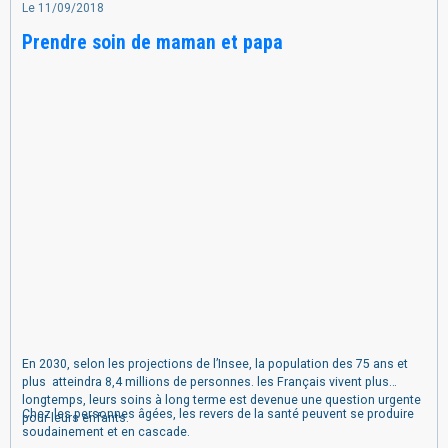
Le 11/09/2018
Prendre soin de maman et papa
En 2030,
selon les projections de l’Insee, la population des 75 ans et
plus atteindra 8,4 millions de personnes. les Français vivent plus
longtemps, leurs soins à long terme est devenue une question urgente
Chez les personnes âgées, les revers de la santé peuvent se produire
pour leurs enfants.
soudainement et en cascade.