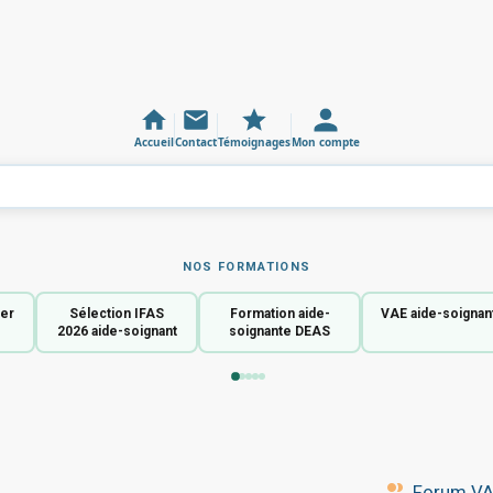
Accueil
Contact
Témoignages
Mon compte
NOS FORMATIONS
ier
Sélection IFAS
Formation aide-
VAE aide-soignan
2026 aide-soignant
soignante DEAS
Forum VAE