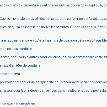
t pas bien voir.
Sa voiture avait bosses qu'il ne pouvait pas expliquer, pl
 Guerre mondiale qui avait récemment perdu sa femme et n'allait pas c
les clés, il avait installé de nouvelles serrures.
Quand ils ont pris la voitur
e m'en souvient encore » .
C'était un miracle que mon père ne soit pas ble
ent a ne plus conduire.
ssante, beaucoup d'autres familles, aussi, peuvent comprendre cette situa
emps d'arrêter de conduire.
choue souvent.
 pourraient manquer de perspicacité pour reconnaître le danger dans le
ne menace pour leur indépendance.
"Les gens ne pleurent pas la perte du
t un pilote incompétent,