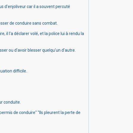
us d'enjoliveur car il a souvent percuté
esser de conduire sans combat.
e, il l'a déclarer volé, et la police lui à rendu la
sser ou d'avoir blesser quelqu'un d'autre.
tion difficile.
ur conduite.
 permis de conduire"
"Ils pleurent la perte de