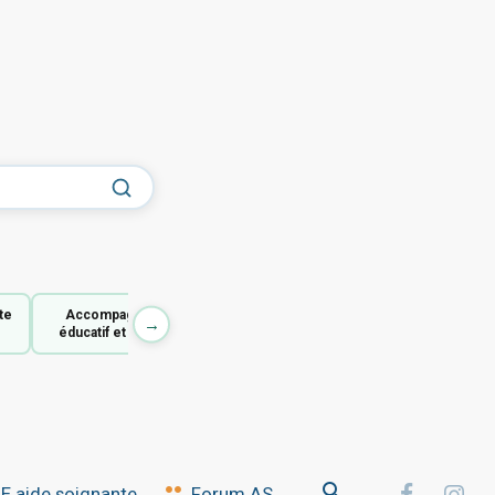
te
Accompagnant
→
éducatif et social
 aide soignante
Forum AS