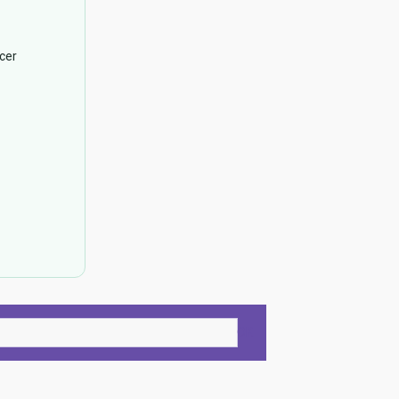
cer
OK