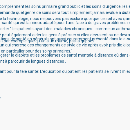
mprennent les soins primaire grand public et les soins d'urgence, les é
 demande quel genre de soins sera tout simplement jamais évalué à distan
 la technologie, nous ne pouvons pas exclure quoi que ce soit avec «ja
e e-santé qui est la mieux adapté pour faire face à de graves problèmes m
alerter " les patients ayant des maladies chroniques - comme un asthma
nté peut également aider les gens à préciser si elles devraient ou ne dev
estions de santé en général sont aussi couramment présenté dans le e-s
cal (par exemple quelqu'un a un rhume, pas la grippe)
'un qui cherche des changements de style de vie après avoir pris dix kilo
 en particulier pour des soins primaires."
érer le diabète et les problèmes de santé mentale à distance où dans de
t à parcourir de longues distances .
 pour la télé santé: L'éducation du patient, l
es patients se livrent mie
r