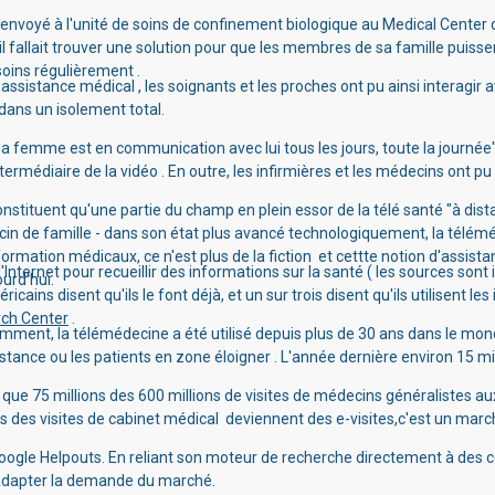
envoyé à l'unité de soins de confinement biologique
au Medical Center d
 fallait trouver une solution
pour que les membres de sa famille puissent
soins régulièrement .
é assistance médical
, les soignants et les proches ont pu ainsi interagir 
 dans un isolement total.
sa femme est en communication avec lui tous les jours, toute la journée"
ntermédiaire de la vidéo
.
En outre, les infirmières et les médecins ont 
nstituent qu'une partie du champ en plein essor de la télé santé "à di
in de famille - dans son état plus avancé technologiquement, la télémé
rmation médicaux, ce n'est plus de la fiction et cettte notion d'assistan
l'Internet pour recueillir des informations sur la santé ( les sources sont
urd'hui.
icains disent qu'ils le font déjà, et un sur trois disent qu'ils utilisent le
ch Center
.
emment, la télémédecine a été utilisé depuis plus de 30 ans dans le mon
istance ou les patients en zone éloigner .
L'année dernière environ 15 mi
 que 75 millions des 600 millions de visites de médecins généralistes a
 des visites de cabinet médical deviennent des e-visites,c'est un march
oogle Helpouts.
En reliant son moteur de recherche directement à des co
'adapter la demande du marché.