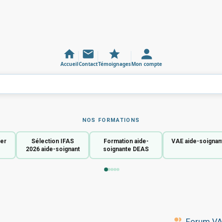
Accueil
Contact
Témoignages
Mon compte
NOS FORMATIONS
ier
Sélection IFAS
Formation aide-
VAE aide-soignan
2026 aide-soignant
soignante DEAS
Forum VAE