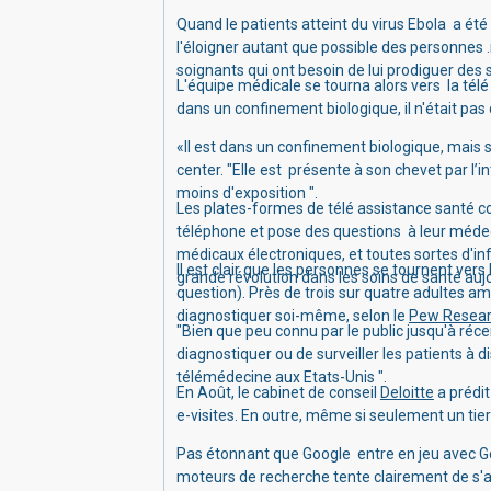
Quand le patients atteint du virus Ebola a été
l'éloigner autant que possible des personnes .il
soignants qui ont besoin de lui prodiguer des 
L'équipe médicale se tourna alors vers la tél
dans un confinement biologique, il n'était pas
«Il est dans un confinement biologique, mais 
center.
"Elle est présente à son chevet par l’i
moins d'exposition ".
Les plates-formes de télé assistance santé co
téléphone et pose des questions à leur médec
médicaux électroniques, et toutes sortes d'info
Il est clair que les personnes se tournent vers 
grande révolution
dans les soins de santé aujo
question).
Près de trois sur quatre adultes amér
diagnostiquer soi-même, selon le
Pew Resear
"Bien que peu connu par le public jusqu'à réc
diagnostiquer ou de surveiller les patients à d
télémédecine aux Etats-Unis ".
En Août, le cabinet de conseil
Deloitte
a prédit
e-visites.
En outre, même si seulement un tiers
Pas étonnant que Google
entre en jeu
avec G
moteurs de recherche tente clairement de s