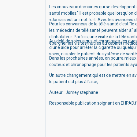
Les «nouveaux domaines qui se développent co
santé mobiles." Il est probable que lorsqu'on
«Jamais est un mot fort.
Avec les avancées de
Pour les convaincus de
la télé-santé c'est "l
les médecins de télé santé peuvent aider à" 
d'inhalateur.
Parfois, une visite de la télé sa
Au-delà de soins aigus et chroniques, les qu
épargner les visites inutiles au cabinet médi
d'une aide pour arrêter la cigarette ou quelqu
soins, ni isoler le patient du système de santé
Dans les prochaines années, on pourra mieux g
coûteux et chronophage pour les patients ayan
Un autre changement qui est de mettre en avant
le patient est plus à l'aise,
Auteur : Jomey stéphane
Responsable publication soignant en EHPAD.f