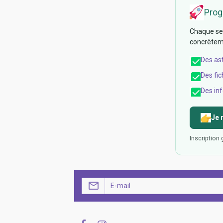
Prog
Chaque sem
concrèteme
Des as
Des fic
Des inf
Je 
Inscription 