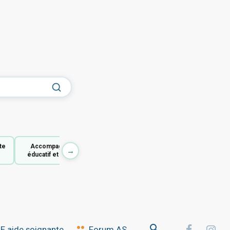
te
Accompagnant
→
éducatif et social
 aide soignante
Forum AS