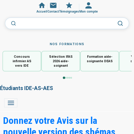
Accueil
Contact
Témoignages
Mon compte
NOS FORMATIONS
Concours
Sélection IFAS
Formation aide-
V
infirmier AS
2026 aide-
soignante DEAS
so
vers IDE
soignant
Étudiants IDE-AS-AES
Donnez votre Avis sur la
nouvelle version des shémas