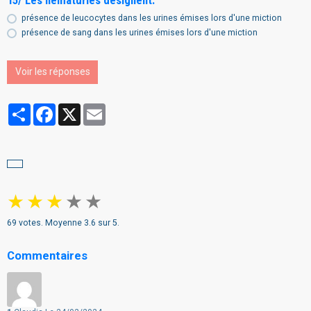
15/ Les hématuries désignent:
présence de leucocytes dans les urines émises lors d'une miction
présence de sang dans les urines émises lors d'une miction
Voir les réponses
Partager
Facebook
X
Email
★
★
★
★
★
69
votes. Moyenne
3.6
sur 5.
Commentaires