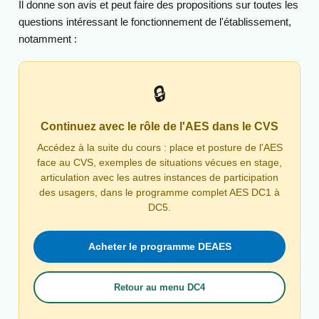
Il donne son avis et peut faire des propositions sur toutes les
questions intéressant le fonctionnement de l'établissement,
notamment :
L'organisation intérieure et la vie quotidienne
Les activités, les animations socioculturelles et les
🔒
services thérapeutiques
Les projets de travaux et d'équipement
Continuez avec le rôle de l'AES dans le CVS
La nature et le prix des services rendus
Accédez à la suite du cours : place et posture de l'AES
face au CVS, exemples de situations vécues en stage,
L'affectation des locaux collectifs
articulation avec les autres instances de participation
L'entretien des locaux
des usagers, dans le programme complet AES DC1 à
DC5.
Le relogement en cas de travaux ou de fermeture
L'animation de la vie institutionnelle, les mesures prises
Acheter le programme DEAES
pour favoriser les relations entre les participants et les
modifications substantielles touchant aux conditions de
prise en charge
Retour au menu DC4