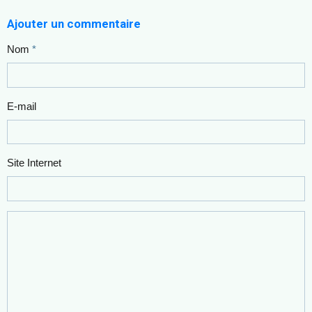
3 réunions/an
Ajouter un commentaire
Minimum requis par la réglementation
Nom
Lors de la visite d'un établissement, il est possible de
demander une copie des comptes rendus des dernières
séances du Conseil de la Vie Sociale. Ils peuvent fournir des
E-mail
informations utiles sur les projets en cours dans
l'établissement, les demandes des résidents et leurs
éventuelles plaintes.
Site Internet