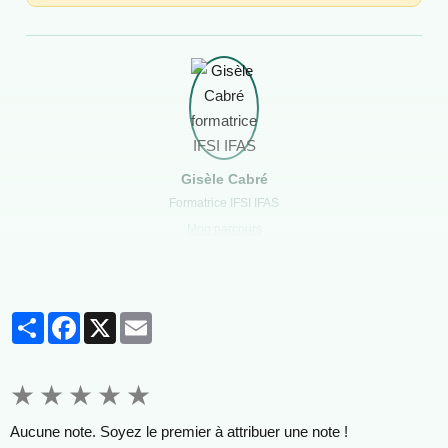
La composition obligatoire du CVS
1
Au moins
deux représentants des personnes
accueillies
ou prises en charge
2
Un représentant des familles ou des représentants
légaux. À défaut, le siège est attribué aux personnes
accueillies
Gisèle Cabré
Formatrice IFSI IFAS
3
Un représentant du personnel
Mon parcours
4
Un représentant du conseil d'administration de
l'établissement, désigné par ce dernier
Partager
Facebook
X
Email
Mandat et fonctionnement
1 à 3 ans
★
★
★
★
★
Durée du mandat, renouvelable
Aucune note. Soyez le premier à attribuer une note !