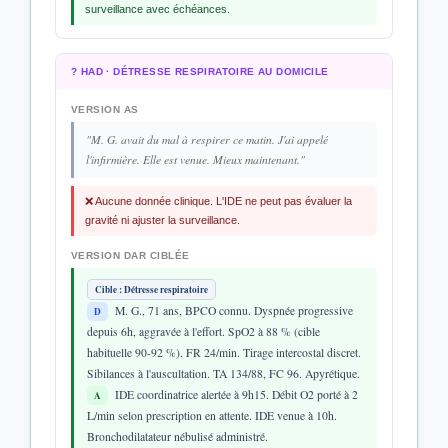
surveillance avec échéances.
? HAD · DÉTRESSE RESPIRATOIRE AU DOMICILE
VERSION AS
"M. G. avait du mal à respirer ce matin. J'ai appelé
l'infirmière. Elle est venue. Mieux maintenant."
❌ Aucune donnée clinique. L'IDE ne peut pas évaluer la
gravité ni ajuster la surveillance.
VERSION DAR CIBLÉE
Cible : Détresse respiratoire
M. G., 71 ans, BPCO connu. Dyspnée progressive
D
depuis 6h, aggravée à l'effort. SpO2 à 88 % (cible
habituelle 90-92 %). FR 24/min. Tirage intercostal discret.
Sibilances à l'auscultation. TA 134/88, FC 96. Apyrétique.
IDE coordinatrice alertée à 9h15. Débit O2 porté à 2
A
L/min selon prescription en attente. IDE venue à 10h.
Bronchodilatateur nébulisé administré.