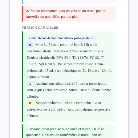
❌ Pas de constantes, pas de volume du drain, pas de
surveillance quantifiée, pas de plan.
VERSION DAR CIBLÉE
Cible : Retour de bloc · Surveillance post-opératoire
Mme L., 54 ans, retour de bloc à 14h après
D
colectomie droite. Nausées + 2 vomissements bilieux.
Douleur cicatricielle EVA 5/10. TA 118/76, FC 88, T°
36,8°C, SpO2 98 %. Pansement propre et sec. Drain
abdominal : 45 mL séro-hématique en 2h. Diurèse 120 mL
depuis le retour.
Antiémétique administré à 15h selon prescription.
A
Antalgiques selon protocole. Surveillance du drain horaire
débutée.
Nausées réduites à 15h45. Drain stable. Bilan
R
entrées/sorties à 20h prévu. Reprise hydrique progressive
débutée.
✅ Volume drain précisé avec unité et durée. Diurèse
quantifiée. Résultat de l'antiémétique tracé. Plan de