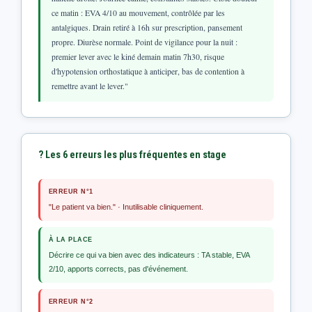
ce matin : EVA 4/10 au mouvement, contrôlée par les
antalgiques. Drain retiré à 16h sur prescription, pansement
propre. Diurèse normale. Point de vigilance pour la nuit :
premier lever avec le kiné demain matin 7h30, risque
d'hypotension orthostatique à anticiper, bas de contention à
remettre avant le lever."
? Les 6 erreurs les plus fréquentes en stage
ERREUR N°1
"Le patient va bien." · Inutilisable cliniquement.
À LA PLACE
Décrire ce qui va bien avec des indicateurs : TA stable, EVA
2/10, apports corrects, pas d'événement.
ERREUR N°2