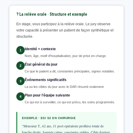
? La relève orale · Structure et exemple
En stage, vous participez à la relève orale. Le jury observe
votre capacité à présenter un patient de façon synthétique et
structurée.
Identité + contexte
1
Nom, âge, motif d'hospitalisation, jour de prise en charge.
État général du jour
2
Ce que le patient a dit, constantes principales, signes notables.
Événements significatifs
3
La ou les cibles du jour avec le DAR résumé oralement.
Plan pour l'équipe suivante
4
Ce qui est à surveiller, ce qui est prévu, les soins programmés.
EXEMPLE · ESI S2 EN CHIRURGIE
"Monsieur T., 62 ans, J1 post-opératoire prothèse totale de
hanche droite. Journée calme, constantes stables. Cible douleur