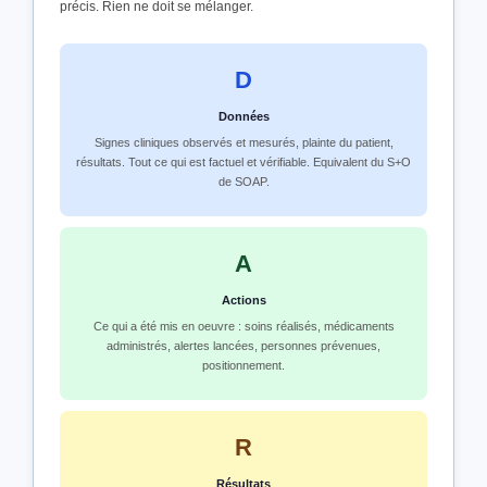
précis. Rien ne doit se mélanger.
D
Données
Signes cliniques observés et mesurés, plainte du patient,
résultats. Tout ce qui est factuel et vérifiable. Equivalent du S+O
de SOAP.
A
Actions
Ce qui a été mis en oeuvre : soins réalisés, médicaments
administrés, alertes lancées, personnes prévenues,
positionnement.
R
Résultats