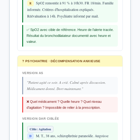
SpO2 remontée à 91 % à 10h30. FR 18/min. Famille
R
informée. Critères d'hospitalisation expliqués.
Réévaluation à 14h. Psychiatre informé par mail.
✅ SpO2 avec cible de référence. Heure de l'alerte tracée.
Résultat du bronchodilatateur documenté avec heure et
valeur.
? PSYCHIATRIE · DÉCOMPENSATION ANXIEUSE
VERSION AS
"Patient agité ce soir. A crié. Calmé après discussion.
Médicament donné. Dort maintenant."
❌ Quel médicament ? Quelle heure ? Quel niveau
d'agitation ? Impossible de relier à la prescription.
VERSION DAR CIBLÉE
Cible : Agitation
M. T., 38 ans, schizophrénie paranoïde. Angoisse
D