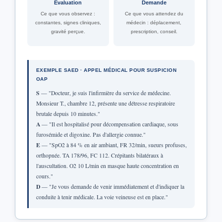
Évaluation
Demande
Ce que vous observez :
Ce que vous attendez du
constantes, signes cliniques,
médecin : déplacement,
gravité perçue.
prescription, conseil.
EXEMPLE SAED · APPEL MÉDICAL POUR SUSPICION
OAP
S
— "Docteur, je suis l'infirmière du service de médecine.
Monsieur T., chambre 12, présente une détresse respiratoire
brutale depuis 10 minutes."
A
— "Il est hospitalisé pour décompensation cardiaque, sous
furosémide et digoxine. Pas d'allergie connue."
E
— "SpO2 à 84 % en air ambiant, FR 32/min, sueurs profuses,
orthopnée. TA 178/96, FC 112. Crépitants bilatéraux à
l'auscultation. O2 10 L/min en masque haute concentration en
cours."
D
— "Je vous demande de venir immédiatement et d'indiquer la
conduite à tenir médicale. La voie veineuse est en place."