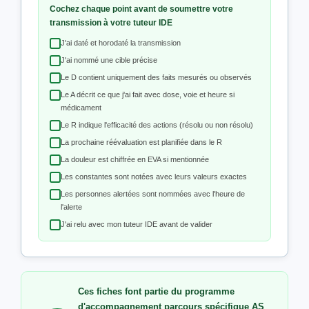
Cochez chaque point avant de soumettre votre
transmission à votre tuteur IDE
J'ai daté et horodaté la transmission
J'ai nommé une cible précise
Le D contient uniquement des faits mesurés ou observés
Le A décrit ce que j'ai fait avec dose, voie et heure si
médicament
Le R indique l'efficacité des actions (résolu ou non résolu)
La prochaine réévaluation est planifiée dans le R
La douleur est chiffrée en EVA si mentionnée
Les constantes sont notées avec leurs valeurs exactes
Les personnes alertées sont nommées avec l'heure de
l'alerte
J'ai relu avec mon tuteur IDE avant de valider
Ces fiches font partie du programme
d'accompagnement parcours spécifique AS