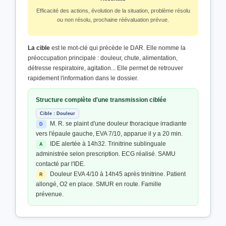
Efficacité des actions, évolution de la situation, problème résolu
ou non résolu, prochaine réévaluation prévue.
La cible
est le mot-clé qui précède le DAR. Elle nomme la
préoccupation principale : douleur, chute, alimentation,
détresse respiratoire, agitation... Elle permet de retrouver
rapidement l'information dans le dossier.
Structure complète d'une transmission ciblée
Cible : Douleur
M. R. se plaint d'une douleur thoracique irradiante
D
vers l'épaule gauche, EVA 7/10, apparue il y a 20 min.
IDE alertée à 14h32. Trinitrine sublinguale
A
administrée selon prescription. ECG réalisé. SAMU
contacté par l'IDE.
Douleur EVA 4/10 à 14h45 après trinitrine. Patient
R
allongé, O2 en place. SMUR en route. Famille
prévenue.