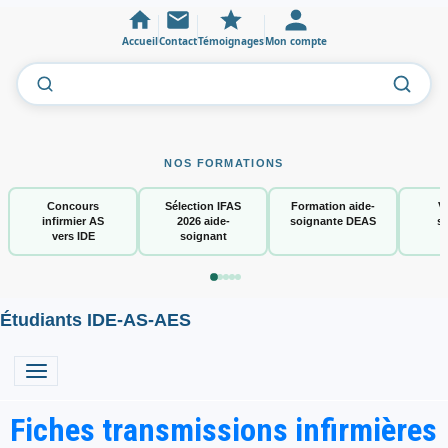
Accueil
Contact
Témoignages
Mon compte
NOS FORMATIONS
Concours
Sélection IFAS
Formation aide-
V
infirmier AS
2026 aide-
soignante DEAS
s
vers IDE
soignant
Étudiants IDE-AS-AES
Fiches transmissions infirmières