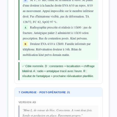
D
d'une douleur à la hanche droite EVA 6/10 au repos, 8/10
au mouvement. Appui impossible sur le membre inférieur
droit. Pas d'hématome visible, pas de déformation. TA
128/72, FC 82, SpO2 97 %.
Radiographie prescrite et réalisée à 11h00 : pas de
A
fracture. Antalgique palier 2 administré à 11h30 selon
prescription. Bas de contention posés. Kiné prévenu.
Douleur EVA 4/10 à 12h00. Famille informée par
R
téléphone. Réévaluation douleur à 16h. Bilan de
mobilisation kiné prévu demain matin.
✅ Cible nommée. D : constantes + localisation + chiffrage
bilatéral. A : radio + antalgique tracé avec heure. R :
résultat de l'antalgique + prochaine réévaluation planifiée.
? CHIRURGIE · POST-OPÉRATOIRE J1
VERSION AS
"Mme L. de retour de bloc. Consciente. A vomi deux fois.
Sonde et perfusion en place. Pansement propre."