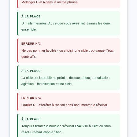
Mélanger D et A dans la même phrase.
À LA PLACE
D : faits mesurés. A : ce que vous avez fait. Jamais les deux
ensemble.
ERREUR N°3
Ne pas nommer la cible · ou choisir une cible trop vague ("état
général").
À LA PLACE
La cible est le problème précis : douleur, chute, constipation,
agitation. Une situation = une cible.
ERREUR N°4
Oublier R · s'arrêter à l'action sans documenter le résultat.
À LA PLACE
Toujours fermer la boucle : "résultat EVA 3/10 à 14h" ou "non
résolu, réévaluation à 16h".