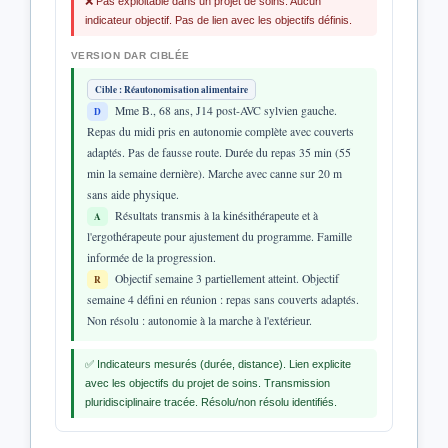
❌ Pas exploitable dans un projet de soins. Aucun
indicateur objectif. Pas de lien avec les objectifs définis.
VERSION DAR CIBLÉE
Cible : Réautonomisation alimentaire
Mme B., 68 ans, J14 post-AVC sylvien gauche.
D
Repas du midi pris en autonomie complète avec couverts
adaptés. Pas de fausse route. Durée du repas 35 min (55
min la semaine dernière). Marche avec canne sur 20 m
sans aide physique.
Résultats transmis à la kinésithérapeute et à
A
l'ergothérapeute pour ajustement du programme. Famille
informée de la progression.
Objectif semaine 3 partiellement atteint. Objectif
R
semaine 4 défini en réunion : repas sans couverts adaptés.
Non résolu : autonomie à la marche à l'extérieur.
✅ Indicateurs mesurés (durée, distance). Lien explicite
avec les objectifs du projet de soins. Transmission
pluridisciplinaire tracée. Résolu/non résolu identifiés.