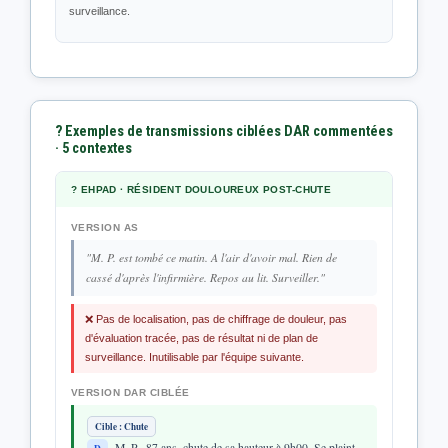
surveillance.
? Exemples de transmissions ciblées DAR commentées
· 5 contextes
? EHPAD · RÉSIDENT DOULOUREUX POST-CHUTE
VERSION AS
"M. P. est tombé ce matin. A l'air d'avoir mal. Rien de
cassé d'après l'infirmière. Repos au lit. Surveiller."
❌ Pas de localisation, pas de chiffrage de douleur, pas
d'évaluation tracée, pas de résultat ni de plan de
surveillance. Inutilisable par l'équipe suivante.
VERSION DAR CIBLÉE
Cible : Chute
M. P., 87 ans, chute de sa hauteur à 9h00. Se plaint