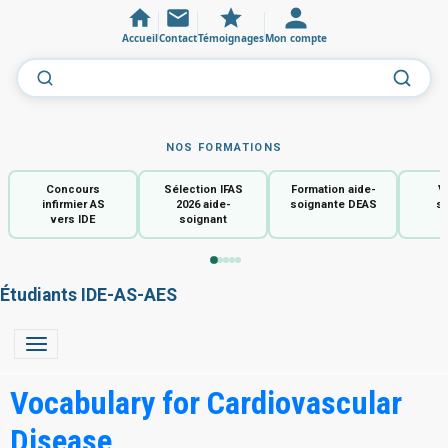
Accueil
Contact
Témoignages
Mon compte
NOS FORMATIONS
Concours
Sélection IFAS
Formation aide-
V
infirmier AS
2026 aide-
soignante DEAS
so
vers IDE
soignant
Étudiants IDE-AS-AES
Vocabulary for Cardiovascular
Disease