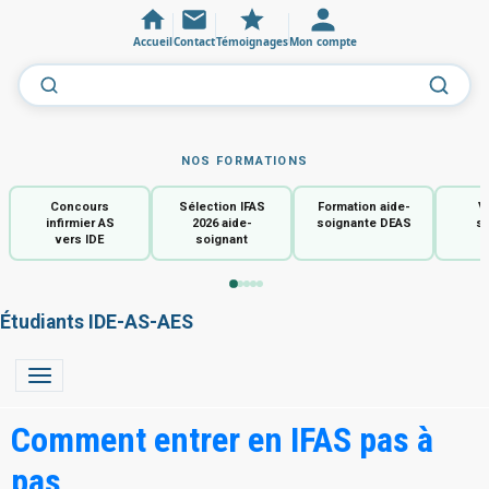
Accueil
Contact
Témoignages
Mon compte
NOS FORMATIONS
Concours
Sélection IFAS
Formation aide-
V
infirmier AS
2026 aide-
soignante DEAS
so
vers IDE
soignant
Étudiants IDE-AS-AES
Comment entrer en IFAS pas à
pas