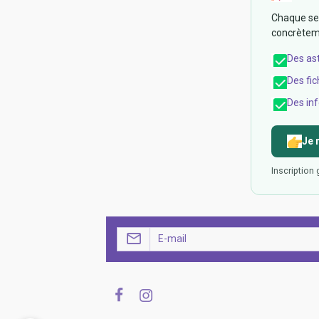
Chaque sem
concrèteme
Des as
Des fic
Des inf
Je 
Inscription 