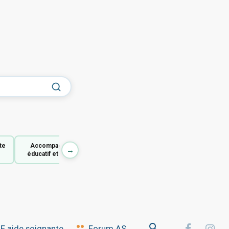
te
Accompagnant
→
éducatif et social
 aide soignante
Forum AS