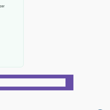
cer
OK