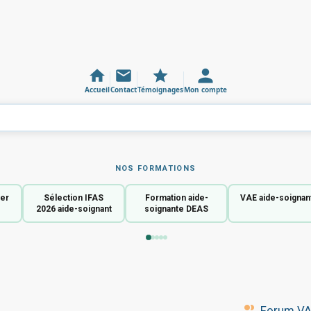
Accueil
Contact
Témoignages
Mon compte
NOS FORMATIONS
ier
Sélection IFAS
Formation aide-
VAE aide-soignan
2026 aide-soignant
soignante DEAS
Forum VAE